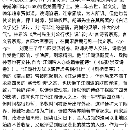
宗咸淳四年(1268)特授龙图阁学士。第二年去世，谥文定。他
晚年趋奉贾似道。谀词谄语，连章累牍，为人所讥。但他也曾
仗义执言，抨击时弊，弹劾权臣。胡适先生在其所著的《白话
文学史》说过，刘“有悲壮的感情，高尚的见解，伟大的才
气”。林希逸《后村先生刘公行状》说当时人“言诗者宗焉，言
文者宗焉，言四六者宗焉”，在南宋后期号称一代文宗。</p>
<p> 刘克庄早年与四灵派翁卷、赵师秀等人交往，诗歌创
作受他们影响，学晚唐，刻琢精丽。他与江湖派戴复古、敖陶
孙等也有交往,自言"江湖吟人亦或谓余能诗"（《跋赵崇安诗
卷》）。"江湖社友犹以畴昔虚名相推让"（《刻楮集序》）。
他的《南岳稿》曾被陈起刻入《江湖诗集》。但他后来不满于
永嘉四灵的"寒俭刻削"之态，也厌倦了江湖派的肤廓浮滥，而
致力于独辟蹊径，以诗讴歌现实。所以他的诗终于摆脱了四灵
的影响，成就也在其他江湖诗人之上。他一生"前后四立朝"，
但时间都很短暂，多数时间被贬斥出守外郡，这样便扩大了眼
界，接触社会面较为广阔，诗歌内容亦随着丰富起来。南宋后
期，政治更加黑暗，国势江河日下，金人占领的淮河以北地区
始终不曾收复，又逐渐受到崛起漠北的蒙古的入侵。作为一个