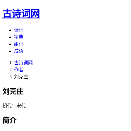
古诗词网
诗词
字典
组词
成语
古诗词网
作者
刘克庄
刘克庄
朝代：宋代
简介