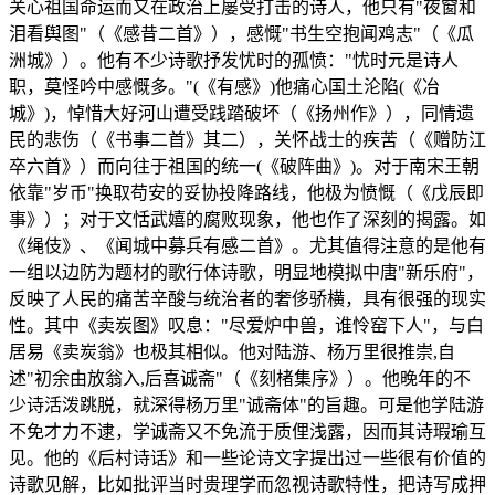
关心祖国命运而又在政治上屡受打击的诗人，他只有"夜窗和
泪看舆图"（《感昔二首》），感慨"书生空抱闻鸡志"（《瓜
洲城》）。他有不少诗歌抒发忧时的孤愤："忧时元是诗人
职，莫怪吟中感慨多。"(《有感》)他痛心国土沦陷(《冶
城》)，悼惜大好河山遭受践踏破坏（《扬州作》），同情遗
民的悲伤（《书事二首》其二），关怀战士的疾苦（《赠防江
卒六首》）而向往于祖国的统一(《破阵曲》)。对于南宋王朝
依靠"岁币"换取苟安的妥协投降路线，他极为愤慨（《戊辰即
事》）；对于文恬武嬉的腐败现象，他也作了深刻的揭露。如
《绳伎》、《闻城中募兵有感二首》。尤其值得注意的是他有
一组以边防为题材的歌行体诗歌，明显地模拟中唐"新乐府"，
反映了人民的痛苦辛酸与统治者的奢侈骄横，具有很强的现实
性。其中《卖炭图》叹息："尽爱炉中兽，谁怜窑下人"，与白
居易《卖炭翁》也极其相似。他对陆游、杨万里很推崇,自
述"初余由放翁入,后喜诚斋"（《刻楮集序》）。他晚年的不
少诗活泼跳脱，就深得杨万里"诚斋体"的旨趣。可是他学陆游
不免才力不逮，学诚斋又不免流于质俚浅露，因而其诗瑕瑜互
见。他的《后村诗话》和一些论诗文字提出过一些很有价值的
诗歌见解，比如批评当时贵理学而忽视诗歌特性，把诗写成押