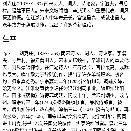
刘克庄(1187～1269) 南宋诗人、词人、诗论家。字潜夫，号后
村。福建莆田人。宋末文坛领袖，辛派词人的重要代表，词风
豪迈慷慨。在江湖诗人中年寿最长，官位最高，成就也最大。
晚年致力于辞赋创作，提出了许多革新理论。
生平
<p> 刘克庄(1187～1269) 南宋诗人、词人、诗论家。字潜
夫，号后村。福建莆田人。宋末文坛领袖，辛派词人的重要代
表，词风豪迈慷慨。在江湖诗人中年寿最长，官位最高，成就
也最大。晚年致力于辞赋创作，提出了许多革新理论。初名
灼，师事真德秀。宁宗嘉定二年(1209)补将仕郎，调靖安簿，
始更今名。江淮制置使李珏任为沿江制司准遣，随即知建阳
县。因咏《落梅》诗得罪朝廷，闲废十年。后通判潮州，改吉
州。理宗端平二年(1235)授枢密院编修官，兼权侍郎官，被
免。后出知漳州，改袁州。淳祐三年（1243）授右侍郎官，再
次被免。六年(1246)，理宗以其"文名久著，史学尤精"，赐同
进士出身,秘书 少监,兼国史院编修、实录院检讨官。景定三年
(1262)授权工部尚书，升兼侍读。五年(1264)因眼疾离职。度