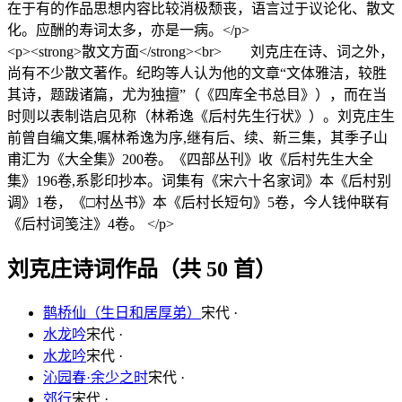
在于有的作品思想内容比较消极颓丧，语言过于议论化、散文
化。应酬的寿词太多，亦是一病。</p>
<p><strong>散文方面</strong><br> 刘克庄在诗、词之外，
尚有不少散文著作。纪昀等人认为他的文章“文体雅洁，较胜
其诗，题跋诸篇，尤为独擅”（《四库全书总目》），而在当
时则以表制诰启见称（林希逸《后村先生行状》）。刘克庄生
前曾自编文集,嘱林希逸为序,继有后、续、新三集，其季子山
甫汇为《大全集》200卷。《四部丛刊》收《后村先生大全
集》196卷,系影印抄本。词集有《宋六十名家词》本《后村别
调》1卷，《□村丛书》本《后村长短句》5卷，今人钱仲联有
《后村词笺注》4卷。 </p>
刘克庄诗词作品（共 50 首）
鹊桥仙（生日和居厚弟）
宋代 ·
水龙吟
宋代 ·
水龙吟
宋代 ·
沁园春·余少之时
宋代 ·
郊行
宋代 ·