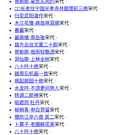
贺新郎·辜负东风约
宋代 ·
□□长老住宁国光孝寺并题雪矶三绝
宋代 ·
归至武阳渡作
宋代 ·
木兰花慢·病翁将耳顺
宋代 ·
春暮
宋代 ·
最高楼·南岳後
宋代 ·
跋方云台文藁二十韵
宋代 ·
贺新郎·宿雨轻飘洒
宋代 ·
洞仙歌·上林全树
宋代 ·
八十吟十绝
宋代 ·
跋周忘机画一首
宋代 ·
病起窥园十绝
宋代 ·
水龙吟·不须更问旁人
宋代 ·
转调二郎神
宋代 ·
昭君怨 牡丹
宋代 ·
柳梢青·申白苛留
宋代 ·
赠防江卒六首 其二
宋代 ·
卜算子·老圃献花来
宋代 ·
八十吟十绝
宋代 ·