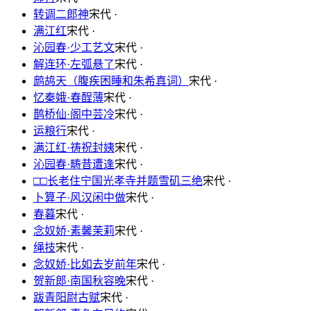
转调二郎神
宋代 ·
满江红
宋代 ·
沁园春·少工艺文
宋代 ·
解连环·左弧悬了
宋代 ·
鹧鸪天（腹疾困睡和朱希真词）
宋代 ·
忆秦娥·春酲薄
宋代 ·
鹊桥仙·阁中芸冷
宋代 ·
运粮行
宋代 ·
满江红·祷祝封姨
宋代 ·
沁园春·畴昔遭逢
宋代 ·
□□长老住宁国光孝寺并题雪矶三绝
宋代 ·
卜算子·风汉闲中做
宋代 ·
春暮
宋代 ·
念奴娇·素馨茉莉
宋代 ·
绳技
宋代 ·
念奴娇·比如去岁前年
宋代 ·
贺新郎·南国秋容晚
宋代 ·
跋青阳尉古赋
宋代 ·