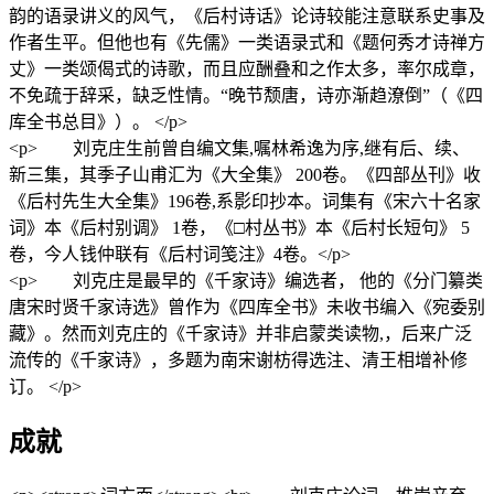
韵的语录讲义的风气，《后村诗话》论诗较能注意联系史事及
作者生平。但他也有《先儒》一类语录式和《题何秀才诗禅方
丈》一类颂偈式的诗歌，而且应酬叠和之作太多，率尔成章，
不免疏于辞采，缺乏性情。“晚节颓唐，诗亦渐趋潦倒”（《四
库全书总目》）。 </p>
<p> 刘克庄生前曾自编文集,嘱林希逸为序,继有后、续、
新三集，其季子山甫汇为《大全集》 200卷。《四部丛刊》收
《后村先生大全集》196卷,系影印抄本。词集有《宋六十名家
词》本《后村别调》 1卷，《□村丛书》本《后村长短句》 5
卷，今人钱仲联有《后村词笺注》4卷。</p>
<p> 刘克庄是最早的《千家诗》编选者， 他的《分门纂类
唐宋时贤千家诗选》曾作为《四库全书》未收书编入《宛委别
藏》。然而刘克庄的《千家诗》并非启蒙类读物,，后来广泛
流传的《千家诗》，多题为南宋谢枋得选注、清王相增补修
订。 </p>
成就