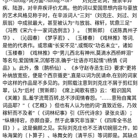
<p><strong>词方面</strong><br> 刘克庄论词，推崇辛弃
疾、陆游，对辛弃疾评价尤高。他的词以爱国思想内容与豪放
的艺术风格见称于时，在辛派词人“三刘”（刘克庄、刘过、刘
辰翁）中成就最大，甚至被认为“与放翁、稼轩，犹鼎三足”
（冯煦《宋六十一家词选例言》）。〔贺新郎〕《送陈真州子
华》、〔沁园春〕《梦孚若》、〔玉楼春〕《戏林推》等词,
是他的代表作。或悲痛“长安不见”,或慨叹“功名未立”，诸如
〔玉楼春〕《戏林推》中“男儿西北有神州,莫滴水西桥畔泪”
等名句,爱国情深,沉郁苍凉,确乎“壮语亦可起懦”(杨慎《词
品》)。此外，像〔鹊桥仙〕、《乡守赵寺丞生日》要求“更将
补纳放宽些，便是个西京循吏”,直是以词为民请命,在别的词家
中这样的作品是不多见的。刘熙载注意到刘克庄不屑于剪红刻
翠，认为“后村〔贺新郎〕《席上闻歌有感》云：‘粗识国风
《关雎》乱,羞学流莺百转,总不涉闺情春怨。’……意殆自寓其
词品耶？”（《艺概》）但也有人认为他的词“直致近俗，乃效
稼轩而不及者”（《词林纪事》引《历代诗余》录张炎语）；
“纵横排宕，亦颇自豪，然于此事究非当家”（《四库全书总
目》）。这是偏颇之见。实际刘克庄也不乏清切婉丽之作，如
咏海棠的〔卜算子〕、咏舞女的〔清平乐〕等词即是。其缺点