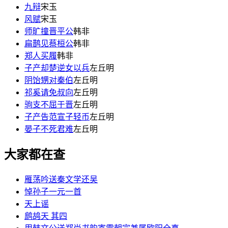
九辩
宋玉
风赋
宋玉
师旷撞晋平公
韩非
扁鹊见蔡桓公
韩非
郑人买履
韩非
子产却楚逆女以兵
左丘明
阴饴甥对秦伯
左丘明
祁奚请免叔向
左丘明
驹支不屈于晋
左丘明
子产告范宣子轻币
左丘明
晏子不死君难
左丘明
大家都在查
雁荡吟送秦文学还吴
悼孙子一元一首
天上谣
鹧鸪天 其四