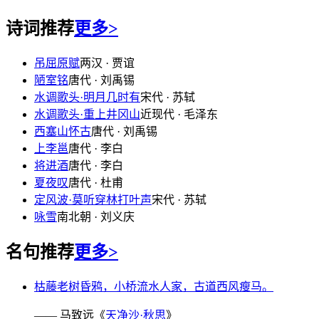
诗词推荐
更多>
吊屈原赋
两汉 · 贾谊
陋室铭
唐代 · 刘禹锡
水调歌头·明月几时有
宋代 · 苏轼
水调歌头·重上井冈山
近现代 · 毛泽东
西塞山怀古
唐代 · 刘禹锡
上李邕
唐代 · 李白
将进酒
唐代 · 李白
夏夜叹
唐代 · 杜甫
定风波·莫听穿林打叶声
宋代 · 苏轼
咏雪
南北朝 · 刘义庆
名句推荐
更多>
枯藤老树昏鸦，小桥流水人家，古道西风瘦马。
—— 马致远《
天净沙·秋思
》