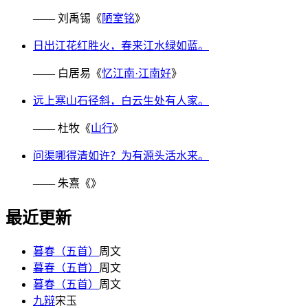
—— 刘禹锡《
陋室铭
》
日出江花红胜火，春来江水绿如蓝。
—— 白居易《
忆江南·江南好
》
远上寒山石径斜，白云生处有人家。
—— 杜牧《
山行
》
问渠哪得清如许？为有源头活水来。
—— 朱熹《
》
最近更新
暮春（五首）
周文
暮春（五首）
周文
暮春（五首）
周文
九辩
宋玉