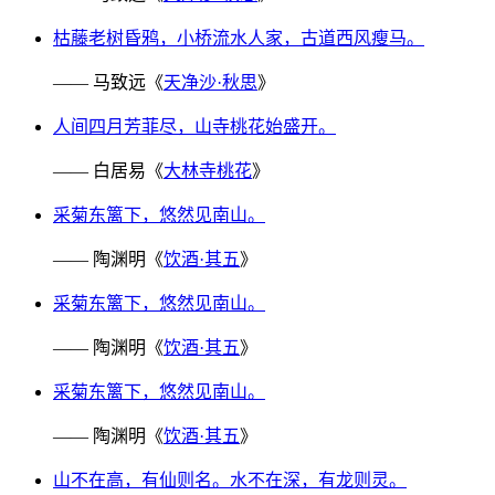
枯藤老树昏鸦，小桥流水人家，古道西风瘦马。
—— 马致远《
天净沙·秋思
》
人间四月芳菲尽，山寺桃花始盛开。
—— 白居易《
大林寺桃花
》
采菊东篱下，悠然见南山。
—— 陶渊明《
饮酒·其五
》
采菊东篱下，悠然见南山。
—— 陶渊明《
饮酒·其五
》
采菊东篱下，悠然见南山。
—— 陶渊明《
饮酒·其五
》
山不在高，有仙则名。水不在深，有龙则灵。