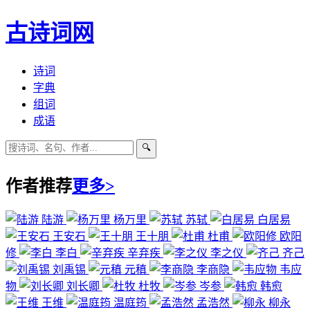
古诗词网
诗词
字典
组词
成语
🔍
作者推荐
更多>
陆游
杨万里
苏轼
白居易
王安石
王十朋
杜甫
欧阳
修
李白
辛弃疾
李之仪
齐己
刘禹锡
元稹
李商隐
韦应
物
刘长卿
杜牧
岑参
韩愈
王维
温庭筠
孟浩然
柳永