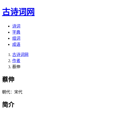
古诗词网
诗词
字典
组词
成语
古诗词网
作者
蔡伸
蔡伸
朝代：宋代
简介