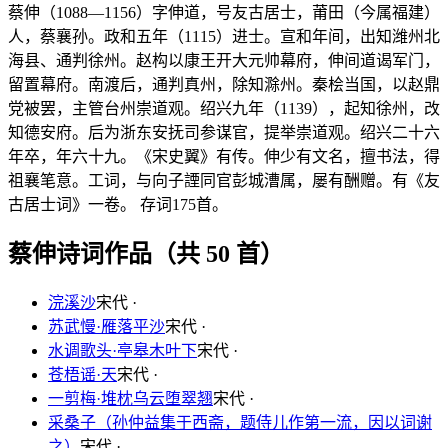
蔡伸（1088—1156）字伸道，号友古居士，莆田（今属福建）
人，蔡襄孙。政和五年（1115）进士。宣和年间，出知潍州北
海县、通判徐州。赵构以康王开大元帅幕府，伸间道谒军门，
留置幕府。南渡后，通判真州，除知滁州。秦桧当国，以赵鼎
党被罢，主管台州崇道观。绍兴九年（1139），起知徐州，改
知德安府。后为浙东安抚司参谋官，提举崇道观。绍兴二十六
年卒，年六十九。《宋史翼》有传。伸少有文名，擅书法，得
祖襄笔意。工词，与向子諲同官彭城漕属，屡有酬赠。有《友
古居士词》一卷。 存词175首。
蔡伸诗词作品（共 50 首）
浣溪沙
宋代 ·
苏武慢·雁落平沙
宋代 ·
水调歌头·亭皋木叶下
宋代 ·
苍梧谣·天
宋代 ·
一剪梅·堆枕乌云堕翠翘
宋代 ·
采桑子（孙仲益集于西斋，题侍儿作第一流，因以词谢
之）
宋代 ·