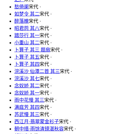
愁倚阑
宋代 ·
如梦令 其二
宋代 ·
醉落魄
宋代 ·
昭君怨 其八
宋代 ·
踏莎行 其一
宋代 ·
小重山 其二
宋代 ·
卜算子 其三 题扇
宋代 ·
卜算子 其五
宋代 ·
卜算子 其四
宋代 ·
浣溪沙 仙潭二首 其三
宋代 ·
浣溪沙 其七
宋代 ·
念奴娇 其二
宋代 ·
念奴娇 其一
宋代 ·
雨中花慢 其三
宋代 ·
满庭芳 其四
宋代 ·
苏武慢 其三
宋代 ·
西江月·翡翠蒙金衫子
宋代 ·
朝中措·雨馀清镜湛秋容
宋代 ·