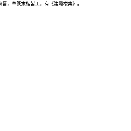
魏晋，草篆隶楷皆工。有《建霞楼集》。