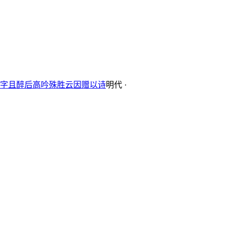
字且醉后高吟殊胜云因赠以诗
明代 ·