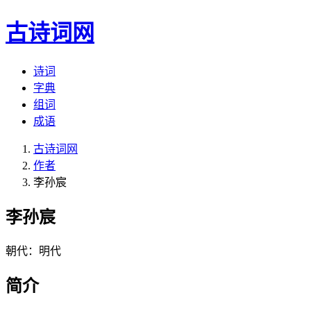
古诗词网
诗词
字典
组词
成语
古诗词网
作者
李孙宸
李孙宸
朝代：明代
简介