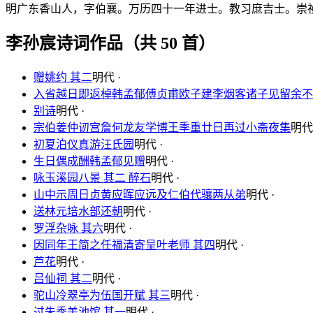
明广东香山人，字伯襄。万历四十一年进士。教习庶吉士。崇
李孙宸诗词作品（共 50 首）
赠姚约 其二
明代 ·
入省越日即返棹韩孟郁傅贞甫欧子建李烟客诸子见留余不
别诗
明代 ·
宗伯姜仲讱宫詹何龙友学博王季重廿日再过小斋夜集
明代 
初夏泊仪真游汪氏园
明代 ·
生日偶成酬韩孟郁见赠
明代 ·
咏玉溪园八景 其二 醉石
明代 ·
山中示周日贞黄应晖应远及仁伯代骧两从弟
明代 ·
送林元培水部还朝
明代 ·
罗浮杂咏 其六
明代 ·
因同年王简之任福清寄呈叶老师 其四
明代 ·
芦花
明代 ·
吕仙祠 其二
明代 ·
驼山冷翠亭为伍国开赋 其三
明代 ·
过朱季美池馆 其一
明代 ·