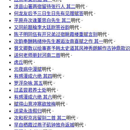
涉县山署两宿留待张行人 其二
明代 ·
何龙友后予三日生日先有见赠赋答
明代 ·
平原舟次逢董思白先生 其二
明代 ·
又同前题稐李大廷尉筼谷韵
明代 ·
陈子明同伍有开兄弟过宿眺霞楼重赋言别
明代 ·
次韵奉酬韩绪仲先生邂逅汝南喜赋之作 其一
明代 ·
曾文卿数以绘事寄予韩太史道其风神秀朗解作古钟鼎款识
送何老师册封河南二首
明代 ·
虎丘
明代 ·
元夜病中漫赋
明代 ·
有感漫成六绝 其四
明代 ·
罗浮杂咏 其五
明代 ·
过孟尝君养士处
明代 ·
有感漫成六绝 其六
明代 ·
赋得山意冲寒欲放梅
明代 ·
送梁永连假归
明代 ·
次和祝京兆留别二首 其二
明代 ·
早自栖霞过燕子矶钟放舟返城
明代 ·