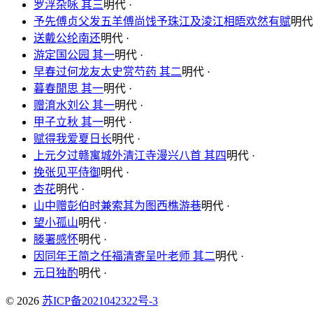
罗浮杂咏 其三
明代 ·
予先傅贞父发五羊傅尚饯予珠江及淩江相晤欢然有赋
明代 
送戴公纶南还
明代 ·
游定国公园 其一
明代 ·
早春过何龙友太史赏芍药 其二
明代 ·
暮春閒思 其一
明代 ·
赠淯水刘公 其一
明代 ·
甲子立秋 其一
明代 ·
赋得我爱夏日长
明代 ·
上元夕过赣寓城外清江寺漫兴八首 其四
明代 ·
挽张见平侍御
明代 ·
杏花
明代 ·
山中赠彭伯时兼索其为图西樵游巷
明代 ·
望小孤山
明代 ·
滕署感怀
明代 ·
因同年王简之任福清寄呈叶老师 其二
明代 ·
元日独酌
明代 ·
© 2026
苏ICP备2021042322号-3