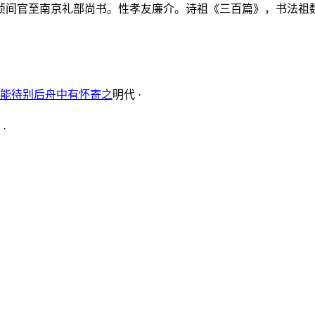
祯间官至南京礼部尚书。性孝友廉介。诗祖《三百篇》，书法祖
能待别后舟中有怀寄之
明代 ·
·