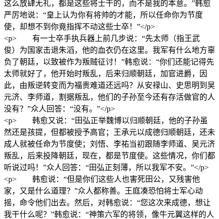
这么放肆无礼，都是这些将士干的，而不是我的本意。”韩愈
严厉地说：“皇上认为你有将帅的才能，所以任命你为节度
使，却想不到你竟指挥不动这些士卒！”</p>
<p> 有一士卒手执兵器上前几步说：“先太师（指王武
俊）为国家击退朱滔，他的血衣仍在这里。我军有什么地方辜
负了朝廷，以致被作为叛贼征讨！”韩愈说：“你们还能记得先
太师就好了，他开始时叛乱，后来归顺朝廷，加官进爵，因
此，由叛逆转变而为福贵难道还远吗？从安禄山、史思明到吴
元济、李师道，割据叛乱，他们的子孙至今还有存活做官的人
没有？”众人回答：“没有。”</p>
<p> 韩愈又说：“田弘正举魏博以归顺朝廷，他的子孙虽
然还是孩提，但都被授予高官；王承元以成德归顺朝廷，还未
成人就被任命为节度使；刘悟、李祐当初跟随李师道、吴元济
叛乱，后来投降朝廷，现在，都是节度使。这些情况，你们都
听说过吗！”众人回答：“田弘正刻薄，所以我军不安。”</p>
<p> 韩愈说：“但是你们这些人也害死田公，又残害他
家，又是什么道理？”众人都称善。王庭凑恐怕将士军心动
摇，命令他们出去。然后，对韩愈说：“您这次来成德，想让
我干什么呢？”韩愈说：“神策六军的将领，像牛元翼这样的人