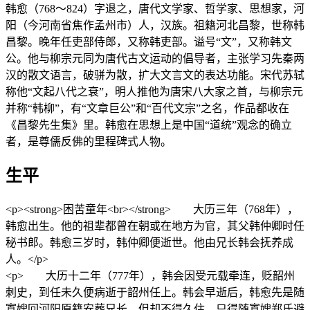
韩愈（768～824）字退之，唐代文学家、哲学家、思想家，河
阳（今河南省焦作孟州市）人，汉族。祖籍河北昌黎，世称韩
昌黎。晚年任吏部侍郎，又称韩吏部。谥号“文”，又称韩文
公。他与柳宗元同为唐代古文运动的倡导者，主张学习先秦两
汉的散文语言，破骈为散，扩大文言文的表达功能。宋代苏轼
称他“文起八代之衰”，明人推他为唐宋八大家之首，与柳宗元
并称“韩柳”，有“文章巨公”和“百代文宗”之名，作品都收在
《昌黎先生集》里。韩愈在思想上是中国“道统”观念的确立
者，是尊儒反佛的里程碑式人物。
生平
<p><strong>困苦童年<br></strong> 大历三年（768年），
韩愈出生。他的祖辈都曾在朝或在地方为官，其父韩仲卿时任
秘书郎。韩愈三岁时，韩仲卿便逝世。他由兄长韩会抚养成
人。</p>
<p> 大历十二年（777年），韩会因受元载牵连，贬韶州
刺史，到任未久便病逝于韶州任上。韩会早逝后，韩愈先是随
寡嫂回河阳原籍安葬兄长，但却不得久住，只得随寡嫂郑氏避