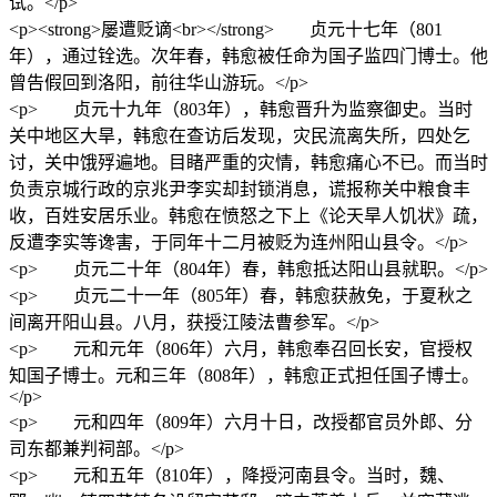
试。</p>
<p><strong>屡遭贬谪<br></strong> 贞元十七年（801
年），通过铨选。次年春，韩愈被任命为国子监四门博士。他
曾告假回到洛阳，前往华山游玩。</p>
<p> 贞元十九年（803年），韩愈晋升为监察御史。当时
关中地区大旱，韩愈在查访后发现，灾民流离失所，四处乞
讨，关中饿殍遍地。目睹严重的灾情，韩愈痛心不已。而当时
负责京城行政的京兆尹李实却封锁消息，谎报称关中粮食丰
收，百姓安居乐业。韩愈在愤怒之下上《论天旱人饥状》疏，
反遭李实等谗害，于同年十二月被贬为连州阳山县令。</p>
<p> 贞元二十年（804年）春，韩愈抵达阳山县就职。</p>
<p> 贞元二十一年（805年）春，韩愈获赦免，于夏秋之
间离开阳山县。八月，获授江陵法曹参军。</p>
<p> 元和元年（806年）六月，韩愈奉召回长安，官授权
知国子博士。元和三年（808年），韩愈正式担任国子博士。
</p>
<p> 元和四年（809年）六月十日，改授都官员外郎、分
司东都兼判祠部。</p>
<p> 元和五年（810年），降授河南县令。当时，魏、