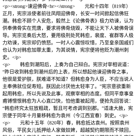
<p><strong>谏迎佛骨<br></strong> 元和十四年（819年）
正月，宪宗派使者前往凤翔迎佛骨，长安一时间掀起信佛狂
潮。韩愈不顾个人安危，毅然上《论佛骨表》极力劝谏，认为
供奉佛骨实在荒唐，要求将佛骨烧毁，不能让天下人被佛骨误
导。宪宗览奏后大怒，要用极刑处死韩愈，裴度、崔群等人极
力劝谏，宪宗却仍愤怒。一时人心震惊叹惜，乃至皇亲国戚们
也认为对韩愈加罪太重，为其说情，宪宗便将他贬为潮州刺
史。</p>
<p> 韩愈到潮阳后，上奏为自己辩白。宪宗对宰相说道：
“昨日收到韩愈到潮州后的上表，所以想起他谏迎佛骨之事，
他很是爱护朕，朕难道不知道？但韩愈身为人臣，不应当说人
主奉佛就位促寿短。朕因此讨厌他太轻率了。”宪宗意欲重新
起用韩愈，所以先说及此事，观察宰相的态度。但同平章事皇
甫镈憎恨韩愈为人心直口快，怕他重被起用，便抢先回答说：
“韩愈终究太狂放粗疏，暂且可考虑调到别郡。”适逢大赦，宪
宗便于同年十月量移韩愈为袁州（今江西宜春）刺史。</p>
<p> 元和十五年（820年）春，韩愈抵达袁州。按照袁州
风俗，平民女儿抵押给人家做奴婢，超越契约期限而不赎回，