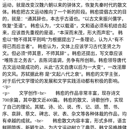
运动，就是改变汉魏六朝以来的骈体文，恢复先秦时代的散文
体。韩愈把古文运动推向了一个新的阶段。韩愈提倡古文的目
的，就是：“通其辞也，本志乎古道也。”以古文来振兴儒学，
恢复“圣道”。 韩愈认为，“文以载道”，文和道必须有机结合起
来，应该首先重视的是道，“本深而末茂，形大而声宏”。 韩
愈以“物不得其平则鸣”为根据提出了一条理论，认为人“有不
得已而后言者”。 韩愈认为，文体上应该学习古代圣贤之为
文。但必须“师其意，不师其辞” 。韩愈还提出，写文章应该
“唯陈言之务去”，去陈词滥调，务争有所创新。韩愈领导唐代
古文运动是成功的，从此“古文自唐以后为一大变”，一改淫靡
的文风。苏轼据此称 是“文起八代之衰”。韩愈的文学主张，
对于后代文学理论的发展和文学实践活动都有积极的影响。
</p>
<p> 文学创作<br> 韩愈的作品非常丰富，现存诗文
700余篇，其中散文近400篇。 韩愈的散文、诗歌创作，实现
了自己的理论。其赋、诗、论、说、传、记、颂、赞、书、
序、哀辞、祭文、碑志、状、表、杂文等各种体裁的作品，均
有卓越的成就。<br> 韩愈散文内容丰富，形式多样，语言
鲜明简炼，新颖生动，为古文运动树立了典范。韩文风格雄健