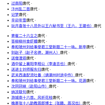
过南阳
唐代 ·
汴州乱二首
唐代 ·
记梦
唐代 ·
辛卯年雪
唐代 ·
玩月喜张十八员外以王六秘书至（王六，王建也）
唐代
·
寄崔二十六立之
唐代 ·
答柳柳州食虾蟆
唐代 ·
奉和虢州刘给事使君三堂新题二十一咏。新亭
唐代 ·
别赵子（赵子名德，潮州人）
唐代 ·
送僧澄观
唐代 ·
酒中留上襄阳李相公（李逢吉也）
唐代 ·
送进士刘师服东归
唐代 ·
武关西逢配流吐番（谪潮州时途中作）
唐代 ·
奉和虢州刘给事使君三堂新题二十一咏。花源
唐代 ·
次同冠峡（赴阳山作）
唐代 ·
纳凉联句
唐代 ·
游城南十六首。风折花枝
唐代 ·
晚寄张十八助教周郎博士（张籍、周况也）
唐代 ·