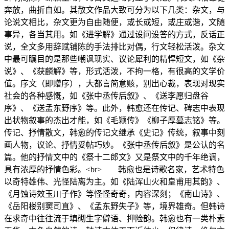
奔放，曲折自如。其散文作品大致可分为以下几类：杂文，与
论说文相比，杂文更为自由随便，或长或短，或庄或谐，文随
事异，各当其用。如《进学解》通过设问设答的方式，反话正
说，全文多用辞赋铺陈的手法排比对偶，行文轻松活泼。杂文
中最可瞩目的是那些嘲讽现实、议论犀利的精悍短文，如《杂
说》、《获麟解》等，形式活泼，不拘一格，有很高的文学价
值。序文（即赠序），大都言简意赅，别出心裁，表现对现实
社会的各种感慨，如《张中丞传后叙》、《送李愿归盘谷
序》、《送孟东野序》等。此外，韩愈还在传记、碑志中表现
出状物叙事的杰出才能，如《毛颖传》《柳子厚墓志铭》等。
传记、抒情散文，韩愈的传记文继承《史记》传统，叙事中刻
画人物，议论、抒情妥帖巧妙。《张中丞传后叙》是公认的名
篇。他的抒情文中的《祭十二郎文》又是祭文中的千年绝调，
具有浓厚的抒情色彩。<br> 韩愈也是诗歌名家，艺术特色
以奇特雄伟、光怪陆离为主。如《陆浑山火和皇甫用其韵》、
《月蚀诗效玉川子作》等怪怪奇奇，内容深刻；《南山诗》、
《岳阳楼别窦司直》、《孟东野失子》等，境界雄奇。但韩诗
在求奇中往往流于填砌生字僻语、押险韵。韩愈也有一类朴素