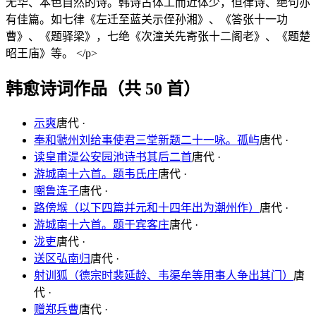
无华、本色自然的诗。韩诗古体工而近体少，但律诗、绝句亦
有佳篇。如七律《左迁至蓝关示侄孙湘》、《答张十一功
曹》、《题驿梁》，七绝《次潼关先寄张十二阁老》、《题楚
昭王庙》等。 </p>
韩愈诗词作品（共 50 首）
示爽
唐代 ·
奉和虢州刘给事使君三堂新题二十一咏。孤屿
唐代 ·
读皇甫湜公安园池诗书其后二首
唐代 ·
游城南十六首。题韦氏庄
唐代 ·
嘲鲁连子
唐代 ·
路傍堠（以下四篇并元和十四年出为潮州作）
唐代 ·
游城南十六首。题于宾客庄
唐代 ·
泷吏
唐代 ·
送区弘南归
唐代 ·
射训狐（德宗时裴延龄、韦渠牟等用事人争出其门）
唐
代 ·
赠郑兵曹
唐代 ·