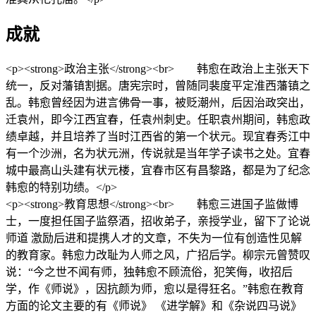
成就
<p><strong>政治主张</strong><br> 韩愈在政治上主张天下
统一，反对藩镇割据。唐宪宗时，曾随同裴度平定淮西藩镇之
乱。韩愈曾经因为进言佛骨一事，被贬潮州，后因治政突出，
迁袁州，即今江西宜春，任袁州刺史。任职袁州期间，韩愈政
绩卓越，并且培养了当时江西省的第一个状元。现宜春秀江中
有一个沙洲，名为状元洲，传说就是当年学子读书之处。宜春
城中最高山头建有状元楼，宜春市区有昌黎路，都是为了纪念
韩愈的特别功绩。</p>
<p><strong>教育思想</strong><br> 韩愈三进国子监做博
士，一度担任国子监祭酒，招收弟子，亲授学业，留下了论说
师道 激励后进和提携人才的文章，不失为一位有创造性见解
的教育家。韩愈力改耻为人师之风，广招后学。柳宗元曾赞叹
说：“今之世不闻有师，独韩愈不顾流俗，犯笑侮，收招后
学，作《师说》，因抗颜为师，愈以是得狂名。”韩愈在教育
方面的论文主要的有《师说》 《进学解》和《杂说四马说》