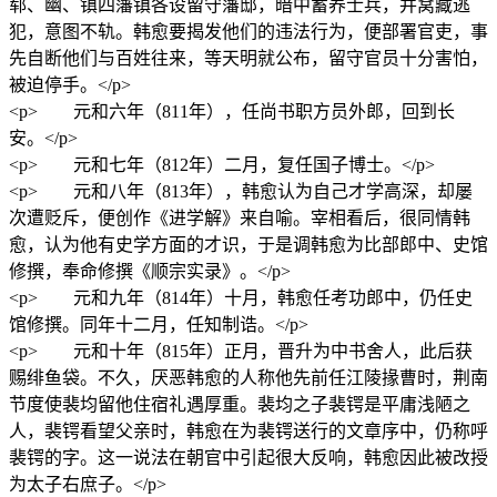
郓、幽、镇四藩镇各设留守藩邸，暗中蓄养士兵，并窝藏逃
犯，意图不轨。韩愈要揭发他们的违法行为，便部署官吏，事
先自断他们与百姓往来，等天明就公布，留守官员十分害怕，
被迫停手。</p>
<p> 元和六年（811年），任尚书职方员外郎，回到长
安。</p>
<p> 元和七年（812年）二月，复任国子博士。</p>
<p> 元和八年（813年），韩愈认为自己才学高深，却屡
次遭贬斥，便创作《进学解》来自喻。宰相看后，很同情韩
愈，认为他有史学方面的才识，于是调韩愈为比部郎中、史馆
修撰，奉命修撰《顺宗实录》。</p>
<p> 元和九年（814年）十月，韩愈任考功郎中，仍任史
馆修撰。同年十二月，任知制诰。</p>
<p> 元和十年（815年）正月，晋升为中书舍人，此后获
赐绯鱼袋。不久，厌恶韩愈的人称他先前任江陵掾曹时，荆南
节度使裴均留他住宿礼遇厚重。裴均之子裴锷是平庸浅陋之
人，裴锷看望父亲时，韩愈在为裴锷送行的文章序中，仍称呼
裴锷的字。这一说法在朝官中引起很大反响，韩愈因此被改授
为太子右庶子。</p>