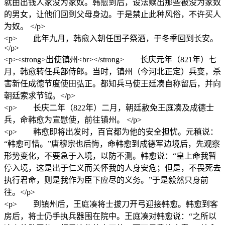
就由出钱人家没为家奴。韩愈到后，设法赎出那些被没为家奴
的男女，让他们回到父母身边。于是禁止此种风俗，不许买人
为奴。 </p>
<p> 此年九月，韩愈入朝任国子祭酒，于冬季回到长安。
</p>
<p><strong>出使镇州<br></strong> 长庆元年（821年）七
月，韩愈转任兵部侍郎。当时，镇州（今河北正定）兵变，杀
害新任成德节度使田弘正。都知兵马使王廷凑自称留后，并向
朝廷索求节钺。</p>
<p> 长庆二年（822年）二月，朝廷赦免王庭凑及成德士
兵，命韩愈为宣慰使，前往镇州。 </p>
<p> 韩愈即将出发时，百官都为他的安全担忧。元稹说：
“韩愈可惜。”唐穆宗也后悔，命韩愈到成德军边境后，先观察
形势变化，不要急于入境，以防不测。韩愈说：“皇上命我暂
停入境，这是出于仁义而关怀我的人身安危；但是，不畏死去
执行君命，则是我作为臣下应尽的义务。”于是毅然只身前
往。</p>
<p> 到镇州后，王庭凑将士拔刀开弓迎接韩愈。韩愈到客
房后，将士仍手执兵器围在院中。王庭凑对韩愈说：“之所以