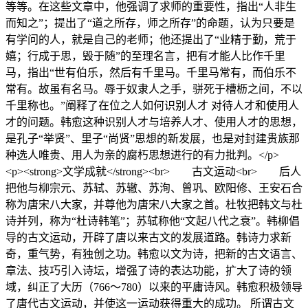
等等。在这些文章中，他强调了求师的重要性，指出“人非生
而知之”；提出了“道之所存，师之所存”的命题，认为只要是
有学问的人，就是自己的老师；他还提出了“业精于勤，荒于
嬉；行成于思，毁于随”的至理名言，把有才能人比作千里
马，指出“世有伯乐，然后有千里马。千里马常有，而伯乐不
常有。故虽有名马。辱于奴隶人之手，骈死于槽枥之间，不以
千里称也。”阐释了在位之人如何识别人才 对待人才和使用人
才的问题。韩愈这种识别人才与培养人才、使用人才的思想，
是孔子“举贤”、里子“尚贤”思想的新发展，也是对封建贵族那
种选人唯贵、用人为亲的腐朽思想进行的有力批判。</p>
<p><strong>文学成就</strong><br> 古文运动<br> 后人
把他与柳宗元、苏轼、苏辙、苏洵、曾巩、欧阳修、王安石合
称为唐宋八大家，并尊他为唐宋八大家之首。杜牧把韩文与杜
诗并列，称为“杜诗韩笔”；苏轼称他“文起八代之衰”。韩柳倡
导的古文运动，开辟了唐以来古文的发展道路。韩诗力求新
奇，重气势，有独创之功。韩愈以文为诗，把新的古文语言、
章法、技巧引入诗坛，增强了诗的表达功能，扩大了诗的领
域，纠正了大历（766～780）以来的平庸诗风。韩愈积极领导
了唐代古文运动，并使这一运动获得重大的成功。 所谓古文