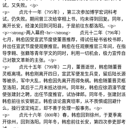
试，又失败。</p>
<p> 贞元十一年（795年），第三次参加博学宏词科考
试，仍失败。期间曾三次给宰相上书，均未得到回复。同年，
离开长安，经潼关回到河阳县，于是前往东都洛阳。</p>
<p><strong>两入幕府<br></strong> 贞元十二年（796年）
七月，韩愈因受宣武节度使董晋推荐，得试任秘书省校书郎，
并出任宣武节度使观察推官。韩愈在任观察推官三年间，在指
导李翱、张籍等青年学文的同时，利用一切机会，极力宣传自
己对散文革新的主张。</p>
<p> 贞元十五年（799年）二月，董晋逝世，韩愈随董晋
灵柩离境。韩愈刚离开四日，宣武军便发生兵变，留后陆长源
等被杀，军中大乱，韩愈因先离开而得免祸。韩愈随董晋灵柩
至洛阳，其后于二月末抵达徐州。同年秋，韩愈应徐泗濠节度
使张建封之聘，出任节度推官，试协律郎。同年冬，张建封派
韩愈前往长安朝正。韩愈谈论直爽坦率，从不畏惧或回避什
么，操行坚定纯正，却不善于处理一般事务。</p>
<p> 贞元十六年（800年）春，韩愈回到徐州，于夏季离
开徐州，回到洛阳。同年冬，韩愈前往长安，第四次参吏部考