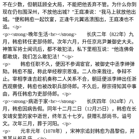
不在少数，但朝廷顾全大局，不能把他丢弃不管。为什么你到
现在仍包围深州，不放他出城？”王庭凑说：“我马上就放他出
城。”便和韩愈一起饮宴，正逢牛元翼逃溃围出，王庭凑也不
追。</p>
<p><strong>晚年生活<br></strong> 长庆二年（822年）九
月，韩愈转任吏部侍郎。次年六月，升任京兆尹兼御史大夫。
神策军将士闻讯后，都不敢犯法，私下里相互说：“他连佛骨
都敢烧，我们怎么敢犯法！”</p>
<p> 韩愈任职不久，便因不参谒宦官，被御史中丞李绅弹
劾。韩愈不服，称此举经穆宗恩准。二人你来我往，争辩不
止。宰相李逢吉趁机奏称二人关系不合，朝廷便派李绅出任浙
西观察使，韩愈也被改职兵部侍郎。不久后，穆宗得知其中事
由，再任韩愈为吏部侍郎。</p>
<p><strong>病逝于家<br></strong> 长庆四年（824年）八
月，韩愈因病告假。同年十二月二日（12月25日），韩愈在长
安靖安里的家中逝世，终年五十七岁。获赠礼部尚书，谥号
文。次年三月，葬于河阳。</p>
<p> 元丰元年（1078年），宋神宗追封韩愈为昌黎伯，并
准其从祀孔庙。</p>