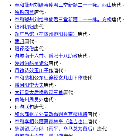
奉和虢州刘给事使君三堂新题二十一咏。西山
唐代 ·
独钓四首
唐代 ·
奉和虢州刘给事使君三堂新题二十一咏。方桥
唐代 ·
镇州初归
唐代 ·
题广昌馆（在随州枣阳县南）
唐代 ·
朝归
唐代 ·
赠译经僧
唐代 ·
游城南十六首。赠张十八助教
唐代 ·
潭州泊船呈诸公
唐代 ·
月蚀诗效玉川子作
唐代 ·
奉和裴相公东征途经女几山下作
唐代 ·
赠河阳李大夫
唐代 ·
大行皇太后挽歌词三首
唐代 ·
寄随州周员外
唐代 ·
远游联句
唐代 ·
和水部张员外宣政衙赐百官樱桃诗
唐代 ·
奉和李相公题萧家林亭（逢吉也）
唐代 ·
酬别留后侍郎（蔡平，命马总为留后）
唐代 ·