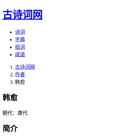
古诗词网
诗词
字典
组词
成语
古诗词网
作者
韩愈
韩愈
朝代：唐代
简介