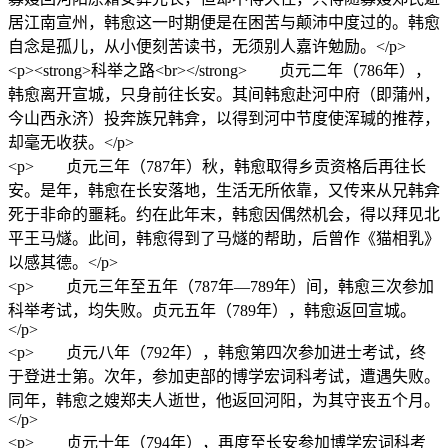
居江南宣州，韩愈这一时期便是在困苦与颠沛中度过的。韩愈
自念是孤儿，从小便刻苦读书，无须别人嘉许勉励。</p>
<p><strong>科举之路<br></strong> 贞元二年（786年），
韩愈离开宣城，只身前往长安。其间韩愈赴河中府（即蒲州，
今山西永济）投奔族兄韩弇，以得到河中节度使浑瑊的推荐，
却毫无收获。</p>
<p> 贞元三年（787年）秋，韩愈取得乡贡资格后再往长
安。是年，韩愈在长安落地，生活无所依靠，又传来从兄韩弇
死于非命的噩耗。约在此年末，韩愈因偶然机会，得以拜见北
平王马燧。此间，韩愈得到了马燧的帮助，后曾作《猫相乳》
以感其德。</p>
<p> 贞元三年至五年（787年—789年）间，韩愈三次参加
科举考试，均失败。贞元五年（789年），韩愈返回宣城。
</p>
<p> 贞元八年（792年），韩愈第四次参加进士考试，终
于登进士第。次年，参加吏部的博学宏词科考试，遭遇失败。
同年，韩愈之嫂郑夫人逝世，他返回河阳，为其守丧五个月。
</p>
<p> 贞元十年（794年），再度至长安参加博学宏词科考