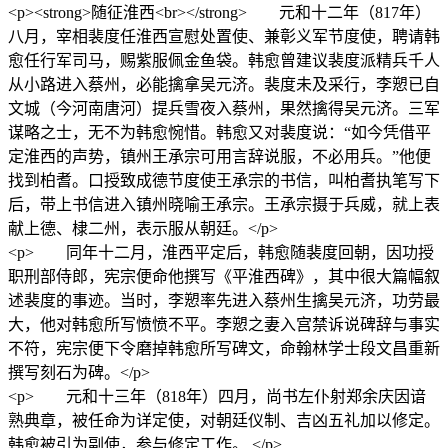
<p><strong>随征淮西<br></strong> 元和十二年（817年）
八月，宰相裴度任淮西宣慰处置使、兼彰义军节度使，聘请韩
愈任行军司马，赐紫服佩金鱼袋。韩愈曾建议裴度派精兵千人
从小路进入蔡州，必能擒拿吴元济。裴度未及采行，李愬已自
文城（今河南唐河）提兵雪夜入蔡州，果然擒得吴元济。三军
谋略之士，无不为韩愈惋惜。韩愈又对裴度说：“如今凭借平
定淮西的声势，镇州王承宗可用言辞说服，不必用兵。”他便
找到柏耆。口授致成德节度使王承宗的书信，叫柏耆执笔写下
后，带上书信进入镇州晓喻王承宗。王承宗摄于兵威，就上表
献上德、棣二州，表示服从朝廷。</p>
<p> 同年十二月，淮西平定后，韩愈随裴度回朝，因功授
职刑部侍郎，宪宗便命他撰写《平淮西碑》，其中很大篇幅叙
述裴度的事迹。当时，李愬率先进入蔡州生擒吴元济，功劳最
大，他对韩愈所写愤愤不平。李愬之妻入宫禁诉说碑辞与事实
不符，宪宗便下令磨掉韩愈所写碑文，命翰林学士段文昌重新
撰写刻石为碑。</p>
<p> 元和十三年（818年）四月，尚书左仆射郑余庆因谙
熟典章，被任命为详定使，对朝廷仪制、吉凶五礼加以修定。
韩愈被引为副使，参与修定工作。 </p>