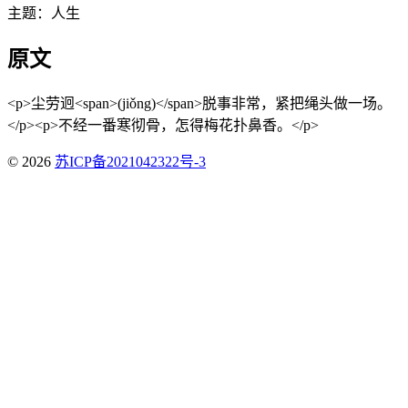
主题：人生
原文
<p>尘劳迥<span>(jiǒng)</span>脱事非常，紧把绳头做一场。
</p><p>不经一番寒彻骨，怎得梅花扑鼻香。</p>
© 2026
苏ICP备2021042322号-3