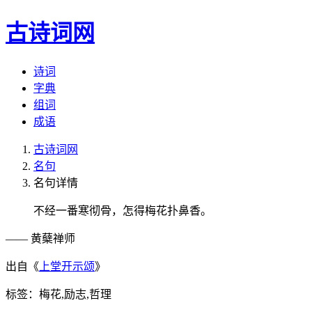
古诗词网
诗词
字典
组词
成语
古诗词网
名句
名句详情
不经一番寒彻骨，怎得梅花扑鼻香。
—— 黄蘖禅师
出自《
上堂开示颂
》
标签：梅花,励志,哲理