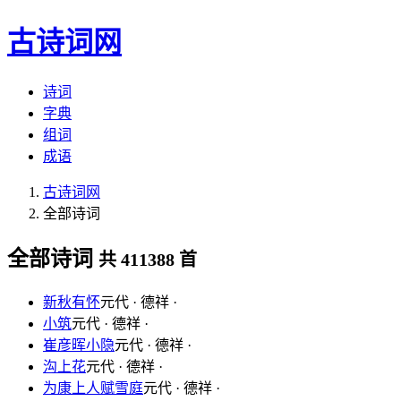
古诗词网
诗词
字典
组词
成语
古诗词网
全部诗词
全部诗词
共 411388 首
新秋有怀
元代 · 德祥 ·
小筑
元代 · 德祥 ·
崔彦晖小隐
元代 · 德祥 ·
沟上花
元代 · 德祥 ·
为康上人赋雪庭
元代 · 德祥 ·