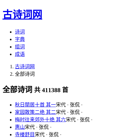
古诗词网
诗词
字典
组词
成语
古诗词网
全部诗词
全部诗词
共 411388 首
秋日閒居十首 其一
宋代 · 张侃 ·
家园散策二绝 其二
宋代 · 张侃 ·
梅时往来郊外十绝 其六
宋代 · 张侃 ·
惠山
宋代 · 张侃 ·
寺楼舒目
宋代 · 张侃 ·