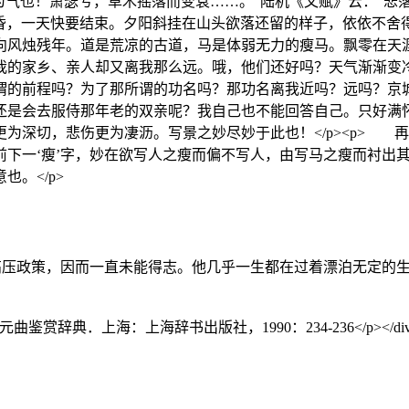
为气也！萧瑟兮，草木摇落而变衰……。”陆机《文赋》云：“悲
是黄昏，一天快要结束。夕阳斜挂在山头欲落还留的样子，依依不
向风烛残年。道是荒凉的古道，马是体弱无力的瘦马。飘零在天
我的家乡、亲人却又离我那么远。哦，他们还好吗？天气渐渐变
谓的前程吗？为了那所谓的功名吗？那功名离我近吗？远吗？京
还是会去服侍那年老的双亲呢？我自己也不能回答自己。只好满
为深切，悲伤更为凄沥。写景之妙尽妙于此也！</p><p> 
前下一‘瘦’字，妙在欲写人之瘦而偏不写人，由写马之瘦而衬出
。</p>
高压政策，因而一直未能得志。他几乎一生都在过着漂泊无定的
松林 等．元曲鉴赏辞典．上海：上海辞书出版社，1990：234-236</p></di