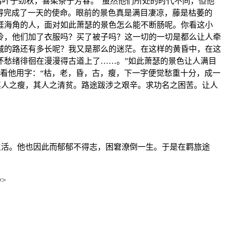
落叶于劲秋，喜柔条于芳春。”虽然他们所处的时代不同，但他
舍得完成了一天的使命。眼前的景色真是满目凄凉，藤是枯萎的
涯海角的人，面对如此萧瑟的景色怎么能不断肠呢。你看这小
冷，他们加了衣服吗？买了被子吗？这一切的一切是都么让人牵
城的路还有多长呢？我又是那么的迷茫。在这样的黄昏中，在这
怀愁绪徘徊在漫漫得古道上了……。”如此萧瑟的景色让人满目
再看他用字：“枯，老，昏，古，瘦，下一字便觉愁重十分，成一
其人之瘦，其人之清贫。路途跋涉之艰辛。求功名之困苦。让人
生活。他也因此而郁郁不得志，困窘潦倒一生。于是在羁旅途
v>