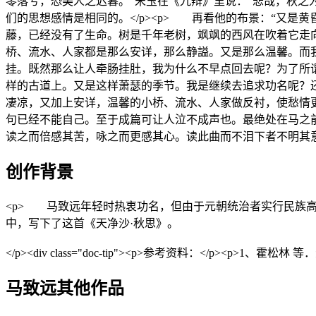
零落兮，恐美人之迟暮。”宋玉在《九辩》里说：“悲哉，秋之
们的思想感情是相同的。</p><p> 再看他的布景：“又
藤，已经没有了生命。树是千年老树，飒飒的西风在吹着它走
桥、流水、人家都是那么安详，那么静謚。又是那么温馨。而
挂。既然那么让人牵肠挂肚，我为什么不早点回去呢？为了所
样的古道上。又是这样萧瑟的季节。我是继续去追求功名呢？
凄凉，又加上安详，温馨的小桥、流水、人家做反衬，使愁情更
句已经不能自己。至于成篇可让人泣不成声也。最绝处在马之
读之而倍感其苦，咏之而更感其心。读此曲而不泪下者不明其意也
创作背景
<p> 马致远年轻时热衷功名，但由于元朝统治者实行民族
中，写下了这首《天净沙·秋思》。
</p><div class="doc-tip"><p>参考资料：</p><p>1、霍
马致远其他作品