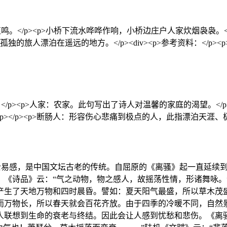
</p><p>小桥下流水哗哗作响，小桥边庄户人家炊烟袅袅。</p
独的旅人漂泊在遥远的地方。</p><div><p>参考资料：</p>
/p><p>人家：农家。此句写出了诗人对温馨的家庭的渴望。</
p></p><p>断肠人：形容伤心悲痛到极点的人，此指漂泊天涯、
易感，是中国文坛古老的传统。自屈原的《离骚》起一直延续到
《诗品》云：“气之动物，物之感人，故摇荡性情，形诸舞咏。”
产生了天地万物和四时晨昏。譬如：夏天阳气最盛，所以草木茂
而万物长，所以春天就会百花齐放。由于四季的冷暖不同，自然
人联想到生命的衰老与终结。因此会让人感到忧愁和悲伤。《离