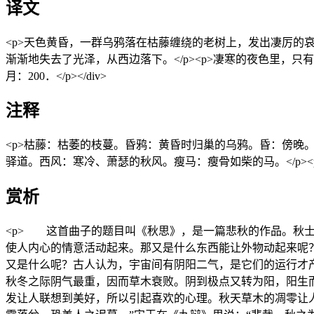
译文
<p>天色黄昏，一群乌鸦落在枯藤缠绕的老树上，发出凄厉的哀鸣。
渐渐地失去了光泽，从西边落下。</p><p>凄寒的夜色里，只有孤
月：200．</p></div>
注释
<p>枯藤：枯萎的枝蔓。昏鸦：黄昏时归巢的乌鸦。昏：傍晚。<
驿道。西风：寒冷、萧瑟的秋风。瘦马：瘦骨如柴的马。</p><
赏析
<p> 这首曲子的题目叫《秋思》，是一篇悲秋的作品。秋士
使人内心的情意活动起来。那又是什么东西能让外物动起来呢？
又是什么呢？古人认为，宇宙间有阴阳二气，是它们的运行才
秋冬之际阴气最重，因而草木衰败。阴到极点又转为阳，阳生
发让人联想到美好，所以引起喜欢的心理。秋天草木的凋零让