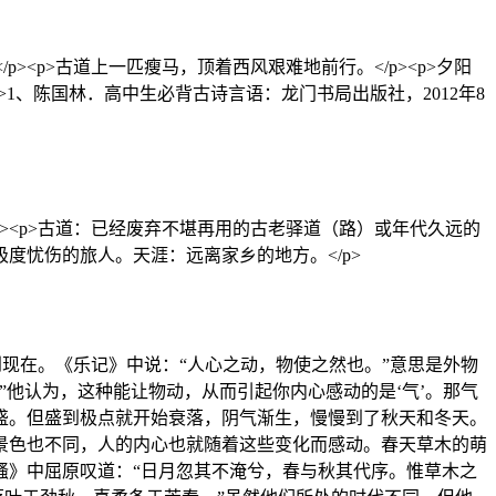
><p>古道上一匹瘦马，顶着西风艰难地前行。</p><p>夕阳
<p>1、陈国林．高中生必背古诗言语：龙门书局出版社，2012年8
p><p>古道：已经废弃不堪再用的古老驿道（路）或年代久远的
极度忧伤的旅人。天涯：远离家乡的地方。</p>
现在。《乐记》中说：“人心之动，物使之然也。”意思是外物
他认为，这种能让物动，从而引起你内心感动的是‘气’。那气
盛。但盛到极点就开始衰落，阴气渐生，慢慢到了秋天和冬天。
景色也不同，人的内心也就随着这些变化而感动。春天草木的萌
骚》中屈原叹道：“日月忽其不淹兮，春与秋其代序。惟草木之