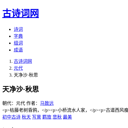
古诗词网
诗词
字典
组词
成语
古诗词网
元代
天净沙·秋思
天净沙·秋思
朝代：元代
作者：
马致远
<p>枯藤老树昏鸦，</p><p>小桥流水人家，</p><p>古道西风瘦马
初中古诗
秋天
写景
羁旅
悲秋
最美