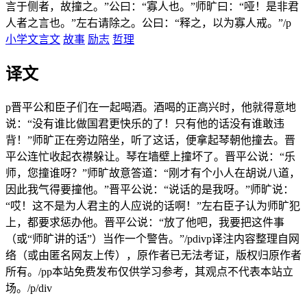
言于侧者，故撞之。”公曰：“寡人也。”师旷曰：“哑！是非君
人者之言也。”左右请除之。公曰：“释之，以为寡人戒。”/p
小学文言文
故事
励志
哲理
译文
p晋平公和臣子们在一起喝酒。酒喝的正高兴时，他就得意地
说：“没有谁比做国君更快乐的了！只有他的话没有谁敢违
背！”师旷正在旁边陪坐，听了这话，便拿起琴朝他撞去。晋
平公连忙收起衣襟躲让。琴在墙壁上撞坏了。晋平公说：“乐
师，您撞谁呀？”师旷故意答道：“刚才有个小人在胡说八道，
因此我气得要撞他。”晋平公说：“说话的是我呀。”师旷说：
“哎！这不是为人君主的人应说的话啊！”左右臣子认为师旷犯
上，都要求惩办他。晋平公说：“放了他吧，我要把这件事
（或“师旷讲的话”）当作一个警告。”/pdivp译注内容整理自网
络（或由匿名网友上传），原作者已无法考证，版权归原作者
所有。/pp本站免费发布仅供学习参考，其观点不代表本站立
场。/p/div