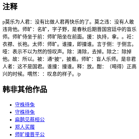
注释
p莫乐为人君：没有比做人君再快乐的了。莫之违：没有人敢
违背他。师旷：名旷，字子野，是春秋后期晋国宫廷中的盲乐
师。师旷侍坐于前：师旷陪坐在前面。援：执持，拿。。衽：
衣襟、长袍。太师：师旷。谁撞，即撞谁。言于侧：于侧言。
哑：表示不以为然的惊叹声。除：清除，去掉。除之：除掉
他。故：所以。被：通“披”，披着。师旷：盲人乐师。是非君
人者：这不是国君。谁撞：撞谁。释：放。酣：（喝得）正高
兴的时候。喟然：：叹息的样子。/p
韩非其他作品
守株待兔
守株待兔
扁鹊见蔡桓公
郑人买履
师旷撞晋平公