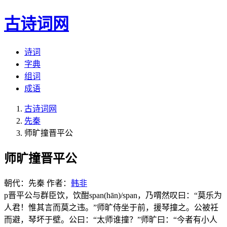
古诗词网
诗词
字典
组词
成语
古诗词网
先秦
师旷撞晋平公
师旷撞晋平公
朝代：先秦
作者：
韩非
p晋平公与群臣饮，饮酣span(hān)/span，乃喟然叹曰：“莫乐为
人君！惟其言而莫之违。”师旷侍坐于前，援琴撞之。公被衽
而避，琴坏于壁。公曰：“太师谁撞？”师旷曰：“今者有小人