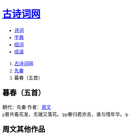
古诗词网
诗词
字典
组词
成语
古诗词网
先秦
暮春（五首）
暮春（五首）
朝代：先秦
作者：
周文
p曾共看花发，无端又落花。/pp春归君亦去，谁与惜年华。/p
周文其他作品