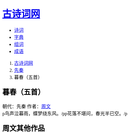
古诗词网
诗词
字典
组词
成语
古诗词网
先秦
暮春（五首）
暮春（五首）
朝代：先秦
作者：
周文
p鸟声泣暮雨，蝶梦绕东风。/pp花落不堪问，春光半已空。/p
周文其他作品