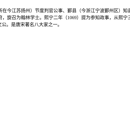
在今江苏扬州）节度判官公事、鄞县（今浙江宁波鄞州区）知县
宁府，旋召为翰林学士。熙宁二年（1069）提为参知政事，从熙
文公。是唐宋著名八大家之一。