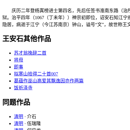
庆历二年登杨寘榜进士第四名，先后任签书淮南东路（治所
狱。治平四年（1067（丁未年））神宗初即位，诏安石知江
隐居，病逝于江宁（今江苏南京）钟山，谥号“文”，故世称王
王安石其他作品
苏才翁挽辞二首
将母
即事
拟寒山拾得二十首007
葛蕴作巫山高爱其飘逸因亦作两篇
饭祈泽寺
同题作品
清明
· 介石
清明
· 伍瑞隆