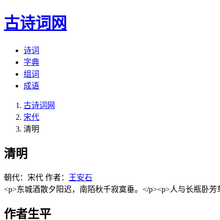
古诗词网
诗词
字典
组词
成语
古诗词网
宋代
清明
清明
朝代：宋代
作者：
王安石
<p>东城酒散夕阳迟，南陌秋千寂寞垂。</p><p>人与长瓶卧芳
作者生平