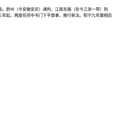
。舒州（今安徽安庆）通判、江南东路（在今江浙一带）刑
宁三年起，两度任同中书门下平章事，推行新法。熙宁九年罢相后