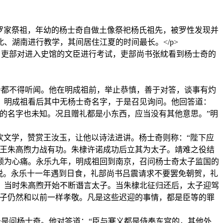
来有一次罗家祭祖，年幼的杨士奇自做土像祭祀杨氏祖先，被罗性发现并
湖南进行教学，其间居住江夏的时间最长。</p>
，吏部对进入史馆的文臣进行考试，吏部尚书张紞看到杨士奇的
亲都不得听闻。他在明成祖前，举止恭慎，善于对答，谈事有灼
。明成祖看后其中无杨士奇名字，于是召见询问。他回答道：
的名字也未知。况且赠礼都是小东西，应当没有其他意思。”明
高炽喜欢文学，赞赏王汝玉，让他以诗法进讲。杨士奇则称：“陛下应
汉王朱高煦力战有功。朱棣许诺成功后立其为太子。靖难之役结
颇为心痛。永乐九年，明成祖回到南京，召问杨士奇太子监国的
悦。永乐十一年遇到日食，礼部尚书吕震请求不要罢免朝贺，礼
，当时朱高煦开始不断谮言太子。当朱棣北征归还后，太子迎驾
太子仍然和以前一样孝敬。凡是这些迟迎的事情，都是臣等的罪
是问杨士奇。他对答道：“臣与蹇义都是侍奉东宫的，其他外