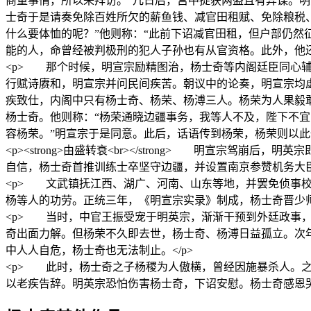
商量事情，所以来拜访。”几日后，宫中捉获两盗且有异谋。明
士奇于是请奏免除百姓所欠的薪鱼钱、减官田租赋、免除粮税
什么要体恤的呢？”他则称：“此前下诏减官田租，但户部仍然
能的人，命曾经被判极刑的犯人子孙也有从官资格。此外，他还
<p> 那个时候，明宣宗励精图治，杨士奇等内阁廷臣同心
行赋诗赓和，明宣宗并问民间疾苦。朝议中的论奏，明宣宗均
疾致仕，内阁中只有杨士奇、杨荣、杨溥三人。杨荣为人果毅
杨士奇。他则称：“杨荣通晓边疆事务，我等人不及，陛下不宜
容杨荣。”明宣宗于是同意。此后，话语传到杨荣，杨荣则以此
<p><strong>由盛转衰<br></strong> 明宣
自信，杨士奇首推训练士卒坚守边疆，并设置南京参赞机务大臣，
<p> 文武镇抚江西、湖广、河南、山东等地，并罢免侦事
杨等人的功劳。正统三年，《明宣宗实录》制成，杨士奇晋少师
<p> 当时，中官王振受宠于明英宗，渐渐干预到外廷政事
奇出面力解。但杨荣不久即去世，杨士奇、杨溥日益孤立。次
中人人自危，杨士奇也无法制止。</p>
<p> 此时，杨士奇之子杨稷为人傲横，曾经因施暴杀人。
以老疾告辞。明英宗恐怕伤害杨士奇，下诏安慰。杨士奇感恩哭