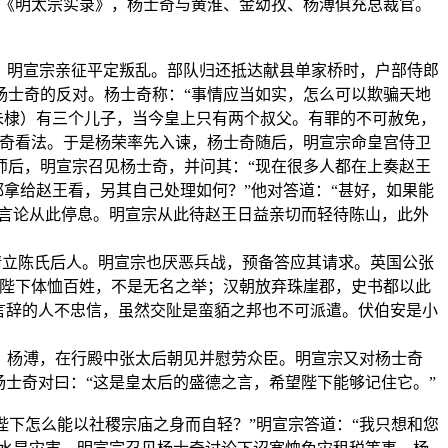
修《明太宗实录》，杨士奇与黄淮、金幼孜、杨溥俱充总裁官。
起兵谋反。明宣宗亲征平定叛乱。部队归还抵达献县单家桥时，户部侍郎
杨士奇的反对。杨士奇称：“事情应当如实，怎么可以欺骗天地
朱棣）有三个儿子，当今皇上只有两个叔父。有罪的不可赦免，
士奇看法。于是杨荣率先入谏，杨士奇随后，明宣宗命皇宫侍卫
师后，明宣宗召见杨士奇，并问其：“现在很多人都在上奏赵王
都拿给赵王看，另其自己处理如何？”他对答道：“甚好，如果能
，言论从此停息。明宣宗从此待赵王日益亲切而轻待陈山，此外
请立陈氏后人。明宣宗也厌恶兵战，预备答应其请求。英国公张
“陛下体恤百姓，不是无名之举；汉朝放弃珠崖郡，史书都以此
言辞的人不忠信，虽然交阯是蛮貊之邦也不可派遣。伏伯安是小
、金幼孜、杨溥，在行殿中张太后朝见并慰劳众臣。明宣宗又对杨士奇
士奇对曰：“这是皇太后的盛德之言，希望陛下能够记住它。”
陛下怎么能以社稷宗庙之身而自轻？”明宣宗答道：“我只想和您