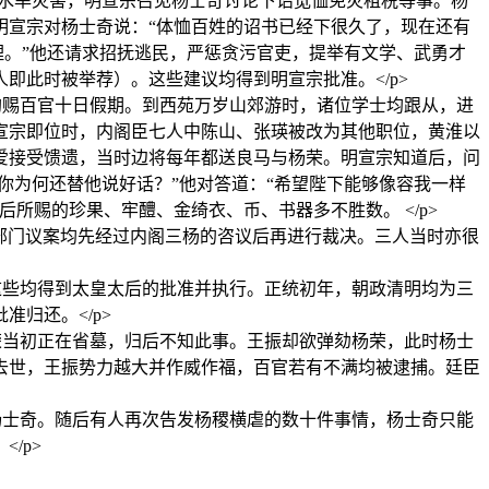
遭水旱灾害，明宣宗召见杨士奇讨论下诏宽恤免灾租税等事。杨
明宣宗对杨士奇说：“体恤百姓的诏书已经下很久了，现在还有
理。”他还请求招抚逃民，严惩贪污官吏，提举有文学、武勇才
即此时被举荐）。这些建议均得到明宣宗批准。</p>
均赐百官十日假期。到西苑万岁山郊游时，诸位学士均跟从，进
宣宗即位时，内阁臣七人中陈山、张瑛被改为其他职位，黄淮以
爱接受馈遗，当时边将每年都送良马与杨荣。明宣宗知道后，问
你为何还替他说好话？”他对答道：“希望陛下能够像容我一样
所赐的珍果、牢醴、金绮衣、币、书器多不胜数。 </p>
又命所有部门议案均先经过内阁三杨的咨议后再进行裁决。三人当时亦很
这些均得到太皇太后的批准并执行。正统初年，朝政清明均为三
归还。</p>
荣当初正在省墓，归后不知此事。王振却欲弹劾杨荣，此时杨士
去世，王振势力越大并作威作福，百官若有不满均被逮捕。廷臣
杨士奇。随后有人再次告发杨稷横虐的数十件事情，杨士奇只能
/p>