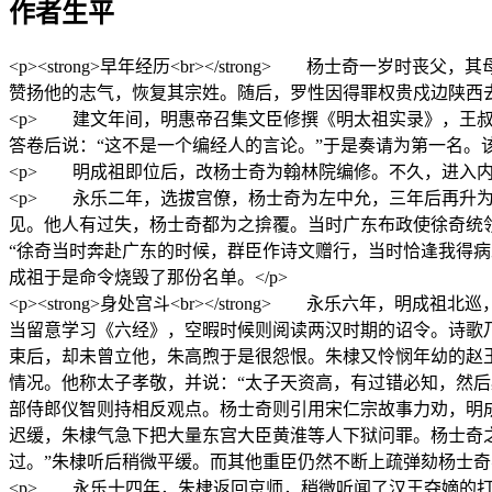
作者生平
<p><strong>早年经历<br></strong> 杨士
赞扬他的志气，恢复其宗姓。随后，罗性因得罪权贵戍边陕西去
<p> 建文年间，明惠帝召集文臣修撰《明太祖实录》，王
答卷后说：“这不是一个编经人的言论。”于是奏请为第一名。该
<p> 明成祖即位后，改杨士奇为翰林院编修。不久，进入内
<p> 永乐二年，选拔宫僚，杨士奇为左中允，三年后再升
见。他人有过失，杨士奇都为之揜覆。当时广东布政使徐奇统
“徐奇当时奔赴广东的时候，群臣作诗文赠行，当时恰逢我得
成祖于是命令烧毁了那份名单。</p>
<p><strong>身处宫斗<br></strong> 永乐
当留意学习《六经》，空暇时候则阅读两汉时期的诏令。诗歌
束后，却未曾立他，朱高煦于是很怨恨。朱棣又怜悯年幼的赵
情况。他称太子孝敬，并说：“太子天资高，有过错必知，然
部侍郎仪智则持相反观点。杨士奇则引用宋仁宗故事力劝，明
迟缓，朱棣气急下把大量东宫大臣黄淮等人下狱问罪。杨士奇
过。”朱棣听后稍微平缓。而其他重臣仍然不断上疏弹劾杨士奇不
<p> 永乐十四年，朱棣返回京师，稍微听闻了汉王夺嫡的