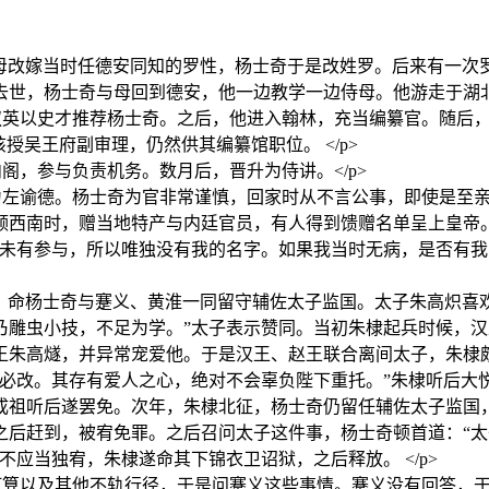
奇一岁时丧父，其母改嫁当时任德安同知的罗性，杨士奇于是改姓罗。后
世，杨士奇与母回到德安，他一边教学一边侍母。他游走于湖北、
叔英以史才推荐杨士奇。之后，他进入翰林，充当编纂官。随后
授吴王府副审理，仍然供其编纂馆职位。 </p>
阁，参与负责机务。数月后，晋升为侍讲。</p>
为左谕德。杨士奇为官非常谨慎，回家时从不言公事，即使是至
领西南时，赠当地特产与内廷官员，有人得到馈赠名单呈上皇帝
病未有参与，所以唯独没有我的名字。如果我当时无病，是否有我
六年，明成祖北巡，命杨士奇与蹇义、黄淮一同留守辅佐太子监国。太子朱
乃雕虫小技，不足为学。”太子表示赞同。当初朱棣起兵时候，
王朱高燧，并异常宠爱他。于是汉王、赵王联合离间太子，朱棣
后必改。其存有爱人之心，绝对不会辜负陛下重托。”朱棣听后大
成祖听后遂罢免。次年，朱棣北征，杨士奇仍留任辅佐太子监国
之后赶到，被宥免罪。之后召问太子这件事，杨士奇顿首道：“
应当独宥，朱棣遂命其下锦衣卫诏狱，之后释放。 </p>
打算以及其他不轨行径，于是问蹇义这些事情。蹇义没有回答，于