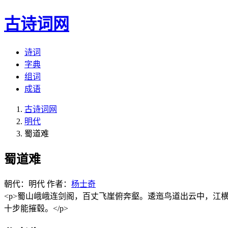
古诗词网
诗词
字典
组词
成语
古诗词网
明代
蜀道难
蜀道难
朝代：明代
作者：
杨士奇
<p>蜀山峨峨连剑阁，百丈飞崖俯奔壑。逶迤鸟道出云中，江横石
十步能摧毂。</p>