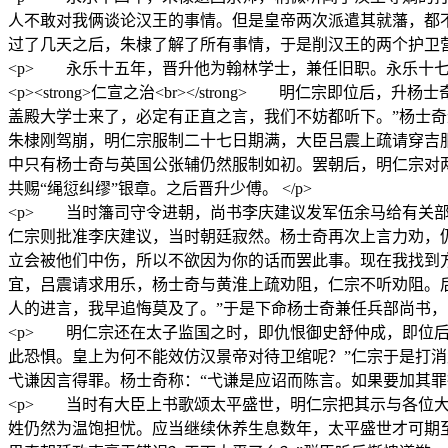
人不敢对我俩谈论汉王的事情。但是皇帝两次派遣其就藩，都
过了几天之后，朱棣了解了所有事情，于是削汉王的两个护卫营，
<p> 永乐十五年，晋升他为翰林学士，兼任旧职。永乐十七
<p><strong>仁宣之治<br></strong> 明仁
盖殿大学士来了，必定有正直之言，我们不妨都听下。”杨士奇
朱棣刚驾崩，明仁宗服制二十七日期满，大臣吕震上疏请穿吉
中只有杨士奇与英国公张辅仍然服制如初。罢朝后，明仁宗对
共赐“绳愆纠缪”银章。之后晋升少傅。 </p>
<p> 当时籓司守令进朝，尚书李庆建议发军伍余马给有关部
仁宗则批准李庆建议，当时朝廷寂然。杨士奇再次上言力劝，
立会被他们中伤，所以不欲因为你的话而罢此事。现在我找到方
宜，吕震请求用乐，杨士奇与黄淮上疏劝阻，仁宗不听劝阻。
人的进言，我早追悔莫及了。”于是下命杨士奇兼任兵部尚书，同
<p> 明仁宗还在太子监国之时，即仇恨御史舒仲成，即位
此恐惧。皇上为何不能效仿汉景帝对待卫绾呢？”仁宗于是打
弋谦因言得罪。杨士奇称：“弋谦是应诏而陈言。如果要加其罪
<p> 当时有大臣上书歌颂太平盛世，明仁宗把其示与各位
姓仍然为温饱担忧。应当继续休养生息数年，太平盛世才可期