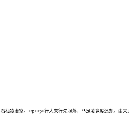
栈凌虚空。</p><p>行人未行先胆落，马足凌竞度还却。由来此