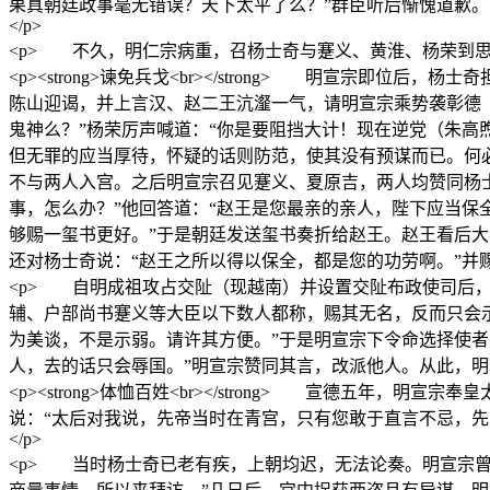
果真朝廷政事毫无错误？天下太平了么？”群臣听后惭愧道歉
</p>
<p> 不久，明仁宗病重，召杨士奇与蹇义、黄淮、杨荣到思
<p><strong>谏免兵戈<br></strong> 明宣
陈山迎谒，并上言汉、赵二王沆瀣一气，请明宣宗乘势袭彰德
鬼神么？”杨荣厉声喊道：“你是要阻挡大计！现在逆党（朱高
但无罪的应当厚待，怀疑的话则防范，使其没有预谋而已。何
不与两人入宫。之后明宣宗召见蹇义、夏原吉，两人均赞同杨
事，怎么办？”他回答道：“赵王是您最亲的亲人，陛下应当保
够赐一玺书更好。”于是朝廷发送玺书奏折给赵王。赵王看后大
还对杨士奇说：“赵王之所以得以保全，都是您的功劳啊。”并赐金
<p> 自明成祖攻占交阯（现越南）并设置交阯布政使司后
辅、户部尚书蹇义等大臣以下数人都称，赐其无名，反而只会
为美谈，不是示弱。请许其方便。”于是明宣宗下令命选择使
人，去的话只会辱国。”明宣宗赞同其言，改派他人。从此，明朝
<p><strong>体恤百姓<br></strong> 宣德
说：“太后对我说，先帝当时在青宫，只有您敢于直言不忌，先
</p>
<p> 当时杨士奇已老有疾，上朝均迟，无法论奏。明宣宗曾