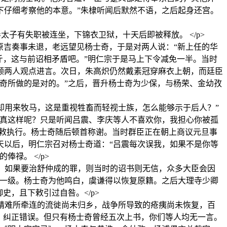
下仔细考察他的本意。”朱棣听闻后默然不语，之后起身还宫。
子有失职被连坐，下锦衣卫狱，十天后即被释放。 </p>
义、夏原吉奏事未退，老远望见杨士奇，于是对两人说：“新上任的华
斤，这与前诏相矛盾吧。”明仁宗于是马上下令减免一半。当时
顾两人观点进言。次日，朱高炽仍然戴素冠穿麻衣上朝，而廷臣
奇所做的是对的。”之后，晋升杨士奇为少保，与杨荣、金幼孜
却用来牧马，这是重视牲畜而轻视士族，怎么能够示于后人？”
会真这样呢？只是听闻吕震、李庆等人不喜欢你，我担心你被孤
草敕执行。杨士奇随后顿首称谢。当时群臣正在朝上商议元旦事
天以后，明仁宗召对杨士奇道：“吕震每次误我，如果不是你等
禄。 </p>
。如果要治舒仲成的罪，则当时的诏书则无信，众多大臣会因
其一级。杨士奇为他鸣白，虞谦得以恢复原籍。之后大理寺少卿
，且下敕引过自咎。</p>
靖难所牵连的流徙尚未归乡，战争所导致的疮痍尚未恢复，百
、纠正错误。但只有杨士奇曾经五次上书，你们等人均无一言。