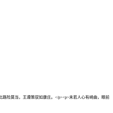
路险莫当，王遵策驭如康庄。</p><p>未若人心有崎曲，眼前