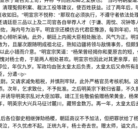
宣宗于是召见士奇，并称“今而后知卿之爱朕也。”当时明朝屡
、清理冤假积案、裁汰工役等建议，使百姓获益。过了两年后，
征收如旧。”明宣宗不悦称：“那现在必须执行，不遵守者依法处
请廷臣三品以上及二司官各自举荐人才（于谦、周忱、况钟等人
辅佐，海内号为治平。明宣宗还模仿古代君臣豫游，每到年初，
虚心倾听采纳。此外，朝廷上内阁大臣相处融洽、风气为正。明
敢为，且屡次跟随明成祖北征，熟知边疆将领与敌情事务，但颇
以此小错而介意。”明宣宗笑道：“杨荣曾经揭你和夏原吉的短，
愧对杨士奇，于是两人相处甚欢。明宣宗也因此对其更亲厚，前后
宗驾崩后，明英宗即位，年仅九岁。军政均由张太皇太后负责，太皇太后
分遣</p>
校尉。又请求减免租税，并慎刑牢狱，此外严格官员考核机制。
。次年，乞求致仕，不予批准。之后明英宗下敕归省墓，不久批准
，并诱导明英宗乱对大臣加罪。靖江王佐敬偷偷赠杨荣黄金，杨
年，明英宗大兴兵马征讨麓川，藏帑金数万。再一年，太皇太后
之后各位御史相继弹劾杨稷，朝廷商议不予加法，但把罪状给了
泣，不久忧虑不起。正统九年，杨士奇去世。赠太师，谥文贞。<