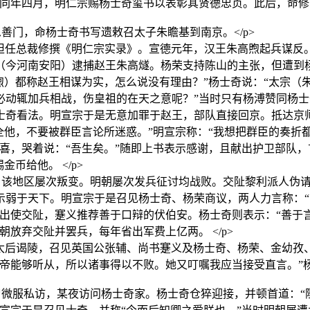
。同年四月，明仁宗赐杨士奇玺书以表彰其贤德忠贞。此后，命
善门，命杨士奇书写遗敕召太子朱瞻基到南京。</p>
宗即位后，杨士奇担任总裁修撰《明仁宗实录》。宣德元年，汉王朱高煦
（今河南安阳）逮捕赵王朱高燧。杨荣支持陈山的主张，但遭到
煦）都称赵王相谋为实，怎么说没有理由？”杨士奇说：“太宗（
必动辄加兵相战，伤皇祖的在天之意呢？”当时只有杨溥赞同杨
士奇看法。明宣宗于是无意加罪于赵王，部队直接回京。抵达京
全他，不要被群臣言论所迷惑。”明宣宗称：“我想把群臣的奏折
喜，哭着说：“吾生矣。”随即上书表示感谢，且献出护卫部队
币给他。 </p>
，该地区屡次叛变。明朝屡次发兵征讨均战败。交阯黎利派人伪
示弱于天下。明宣宗于是召见杨士奇、杨荣商议，两人力言称：
者出使交阯，蹇义推荐善于口辩的伏伯安。杨士奇则表示：“善于
放弃交阯并罢兵，每年省出军费上亿两。 </p>
五年，明宣宗奉皇太后谒陵，召见英国公张辅、尚书蹇义及杨士奇、杨荣
帝能够听从，所以诸事得以不败。她又叮嘱我应当接受直言。”杨
微服私访，某夜访问杨士奇家。杨士奇仓猝迎接，并顿首道：“