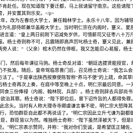
不肯赴任。现在知道陛下要迁都，马上就请留守南京。这些请陛
并安置其到乐安。</p>
年，改为左春坊大学士，兼任翰林学士。永乐十八年，因为辅导太
宗即位后，升杨士奇为礼部侍郎兼华盖殿大学士。当时明仁宗在内阁时，蹇
进言道：“皇上两日前刚下诏减免岁供，可惜薪司又征枣八十万
服。杨士奇则称不可，吕震随即高声厉叱杨士奇，蹇义见此，兼
两旁人说：“（父亲）棺木仍然在停柩，我又怎能忍心易服，杨士
门，然后每年课征马驹。杨士奇反对道：“朝廷选拔贤能授官，
仍不批准。随后，皇帝驾临思善门后，召见杨士奇说：“我怎么
法了。”于是拿出陕西按察使陈智称“养马不便”的上疏，命其
后杨士奇再次上奏，在庭中等至晚上十点，明仁宗最后同意。一
食三份俸禄（内阁、翰林院、兵部）。杨士奇则辞去兵部尚书的俸
后欲治其罪。杨士奇说：“陛下即位后，曾下诏忤旨的人都得免罪
消此念头。当时有人称大理寺寺卿虞谦言事不密，明仁宗大怒降
行，恐怕群臣自此都不再说话了。”明仁宗因此立升弋谦为副都御史
大臣，群臣皆以为然。唯独杨士奇称：“陛下虽然泽被天下，但是
至。”明仁宗表示赞同，并称：“我对你们至诚，是希望匡正辅佐