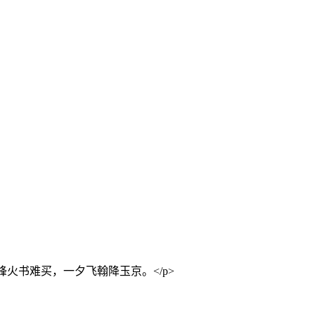
烽火书难买，一夕飞翰降玉京。</p>