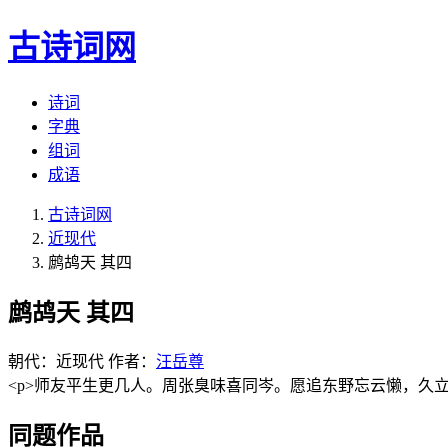
古诗词网
诗词
字典
组词
成语
古诗词网
近现代
鹧鸪天 其四
鹧鸪天 其四
朝代：近现代
作者：
汪岳尊
<p>师友平生更几人。周张臭味喜同岑。愿追东野忘云懒，久立杨
同题作品