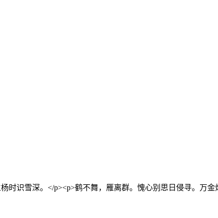
时识雪深。</p><p>鹤不舞，雁离群。愧心别思日侵寻。万金