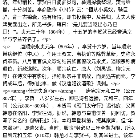
洛。年纪稍长，李贺白日骑驴觅句，暮则探囊整理，焚膏继
晷，十分刻苦。李商隐作《小传》云：“恒从小奚奴，骑巨
驴，背一古锦囊，遇有所得，即书投囊中，及暮归，太夫人使
婢受囊出之，所见书多，辄曰：‘是儿要当呕出心乃已
耳！’”。贞元二十年（804年），十五岁的李贺就已经誉满京
华与李益齐名了。</p>
<p> 唐顺宗永贞元年（805年），李贺十六岁，当年顺宗
带病继位（中风），任用王叔文、韦执谊等除弊革新，史称永
贞革新。八月宦官俱文珍勾结贵族官僚改元永贞，逼顺宗称病
退位，新政遂败。次年，顺宗病亡。唐人（刘禹锡、柳宗元
等）在诗文中有影射，指称顺宗并非病故，而是遇害而死。李
贺成年后，得知此事，做《汉唐姬饮酒歌》讽刺。</p>
<p><strong>仕途失意<br></strong> 唐宪宗元和二年（公元
807年），李贺十八岁岁左右，即已诗名远播，元和三、四年
间（公元808～809年），李贺写《雁门太守行》谒韩愈，又闻
韩愈在洛阳，李贺往谒。据说，韩愈与皇甫湜曾一同回访，贺
写了有名的《高轩过》诗。本可早登科第，振其家声，但“年
未弱冠”，即遭父丧。当时，服丧“务必以三年全期为限，所以
直到元和五年（810年）韩愈才与李贺书，劝其举进士。该年