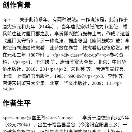
创作背景
<p> 关于此诗系年，有两种说法。一作说法是，此诗作于
唐宪宗元和九年（814年）。当年唐宪宗以张煦为节度使，领
兵前往征讨雁门郡之乱，李贺即兴赋诗鼓舞士气，作成了这首
《雁门太守行》。另一种说法，据唐张固《幽闲鼓吹》载：李
贺把诗卷送给韩愈看，此诗放在卷首，韩愈看后也很欣赏。时
在元和二年（807年）。</p><div class="doc-tip"><p>参考资
料：</p><p>1、于海娣 等．唐诗鉴赏大全集．北京：中国华
侨出版社，2010：284</p><p>2、朱世英 等．唐诗鉴赏辞典．
上海：上海辞书出版社，1983：996-997</p><p>3、李静 等．
唐诗宋词鉴赏大全集．北京：华文出版社，2009：181</p>
</div>
作者生平
<p><strong>宗室王孙<br></strong> 李贺于唐德宗贞元六年
（公元790年），出生于福昌县昌谷（今洛阳宜阳县三乡）一
个破落贵族之家，远祖是唐高祖李渊的叔父李亮（大郑王），