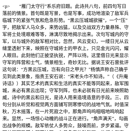
<p> “雁门太守行”系乐府旧题。此诗共八句，前四句写日
落前的情景。首句既是写景，也是写事，成功地渲染了敌军兵
临城下的紧张气氛和危急形势。“黑云压城城欲摧”，一个“压”
字，把敌军人马众多，来势凶猛，以及交战双方力量悬殊、守
军将士处境艰难等等，淋漓尽致地揭示出来。次句写城内的守
军，以与城外的敌军相对比，忽然，风云变幻，一缕日光从云
缝里透射下来，映照在守城将士的甲衣上，只见金光闪闪，耀
人眼目。此刻他们正披坚执锐，严阵以待。这里借日光来显示
守军的阵营和士气，情景相生，奇妙无比。据说王安石曾批评
这句说：“方黑云压城，岂有向日之甲光？”杨慎声称自己确乎
见到此类景象，指责王安石说：“宋老头巾不知诗。”（《升庵
诗话》）其实艺术的真实和生活的真实不能等同起来，敌军围
城，未必有黑云出现；守军列阵，也未必就有日光前来映照助
威，诗中的黑云和日光，是诗人用来造境造意的手段。三、四
句分别从听觉和视觉两方面铺写阴寒惨切的战地气氛。时值深
秋，万木摇落，在一片死寂之中，那角声呜呜咽咽地鸣响起
来。显然，一场惊心动魄的战斗正在进行。“角声满天”，勾画
出战争的规模。敌军依仗人多势众，鼓噪而前，步步紧逼。守