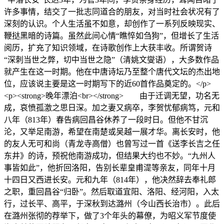
许多事情，结交了一批志同道合的朋友，对当时社会状况有了
深刻的认识。个人生活虽不如意，却创作了一系列反映现实、
鞭挞黑暗的诗篇。虽然此间心情“瞧悴如刍狗”，但增长了生活
阅历，扩充了知识领域，在诗歌创作上大获丰收。所谓贺诗
“深刺当世之弊，切中当世之隐”（清姚文燮语），大多数作品
就产生在这一时期。他在中唐诗坛乃至整个唐代文坛的杰出地
位，应该说主要是这一时期写下的近60首作品奠定的。</p>
<p><strong>晚年漂泊<br></strong> 由于迁调无望，功名无
成，哀愤孤激之思日深。加之妻又病卒，李贺忧郁病笃，元和
八年（813年）春告病回昌谷休养了一段时日。但他不甘沉
沦，又举足南游，希望在南楚或吴越一展才华。离长安时，他
的友人无可和尚（青龙寺高僧）也曾写过一首《送李长吉之任
东井》的诗，预祝他南游成功，但结果大约也不妙。“九州人
事皆如此”，他折回洛阳，告别长辈皇甫湜等亲友，同年十月
十四日又西进长安。元和九年（814年），他决然辞去奉礼郎
之职，重回昌谷“归卧”。然后取道宜阳、洛阳、经河阳，入太
行，过长平、高平，于深秋到达潞州（今山西长治市）。此后
在潞州张彻的荐举下，做了3个年头的幕僚，为昭义军节度使