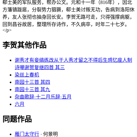
郗士美的军队服务，帮办公文。元和十一年（816年），因北
方藩镇跋扈，分裂势力猖獗，郗士美讨叛无功，告病到洛阳休
养，友人张彻也抽身回长安。李贺无路可走，只得强撑病躯，
回到昌谷故居，整理所存诗作，不久病卒，时年二十七岁。
</p>
李贺其他作品
谢秀才有妾缟练改从于人秀才留之不得后生感忆座人制
诗嘲谢贺复继四首 其三
染丝上春机
南园十三首 其四
南园十三首 其九
杂曲歌辞·十二月乐辞·五月
六月
同题作品
雁门太守行
· 何景明