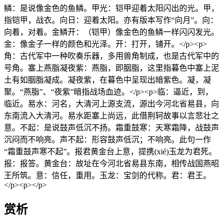
鳞：是说像金色的鱼鳞。甲光：铠甲迎着太阳闪出的光。甲，
指铠甲，战衣。向日：迎着太阳。亦有版本写作“向月”。向：
向着，对着。金鳞开：（铠甲）像金色的鱼鳞一样闪闪发光。
金：像金子一样的颜色和光泽。开：打开，铺开。</p><p>
角：古代军中一种吹奏乐器，多用兽角制成，也是古代军中的
号角。塞上燕脂凝夜紫：燕脂，即胭脂，这里指暮色中塞上泥
土有如胭脂凝成。凝夜紫，在暮色中呈现出暗紫色。凝，凝
聚。“燕脂”、“夜紫”暗指战场血迹。</p><p>临：逼近，到，
临近。易水：河名，大清河上源支流，源出今河北省易县，向
东南流入大清河。易水距塞上尚远，此借荆轲故事以言悲壮之
意。不起：是说鼓声低沉不扬。霜重鼓寒：天寒霜降，战鼓声
沉闷而不响亮。声不起：形容鼓声低沉；不响亮。此句一作
“霜重鼓声寒不起”。报君黄金台上意，提携(xié)玉龙为君死。
报：报答。黄金台：故址在今河北省易县东南，相传战国燕昭
王所筑。意：信任，重用。玉龙：宝剑的代称。君：君王。
</p><p></p>
赏析