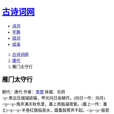
古诗词网
诗词
字典
组词
成语
古诗词网
唐代
雁门太守行
雁门太守行
朝代：唐代
作者：
李贺
体裁：乐府
<p>黑云压城城欲摧，甲光向日金鳞开。(向日一作：向月)
</p><p>角声满天秋色里，塞上燕脂凝夜紫。(塞上一作：塞
土)</p><p>半卷红旗临易水，霜重鼓寒声不起。</p><p>报君