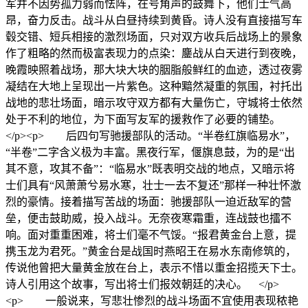
军并不因势孤力弱而怯阵，在号角声的鼓舞下，他们士气高
昂，奋力反击。战斗从白昼持续到黄昏。诗人没有直接描写车
毂交错、短兵相接的激烈场面，只对双方收兵后战场上的景象
作了粗略的然而极富表现力的点染：鏖战从白天进行到夜晚，
晚霞映照着战场，那大块大块的胭脂般鲜红的血迹，透过夜雾
凝结在大地上呈现出一片紫色。这种黯然凝重的氛围，衬托出
战地的悲壮场面，暗示攻守双方都有大量伤亡，守城将士依然
处于不利的地位，为下面写友军的援救作了必要的铺垫。
</p><p> 后四句写驰援部队的活动。“半卷红旗临易水”，
“半卷”二字含义极为丰富。黑夜行军，偃旗息鼓，为的是“出
其不意，攻其不备”：“临易水”既表明交战的地点，又暗示将
士们具有“风萧萧兮易水寒，壮士一去不复还”那样一种壮怀激
烈的豪情。接着描写苦战的场面：驰援部队一迫近敌军的营
垒，便击鼓助威，投入战斗。无奈夜寒霜重，连战鼓也擂不
响。面对重重困难，将士们毫不气馁。“报君黄金台上意，提
携玉龙为君死。”黄金台是战国时燕昭王在易水东南修筑的，
传说他曾把大量黄金放在台上，表示不惜以重金招揽天下士。
诗人引用这个故事，写出将士们报效朝廷的决心。 </p>
<p> 一般说来，写悲壮惨烈的战斗场面不宜使用表现秾艳