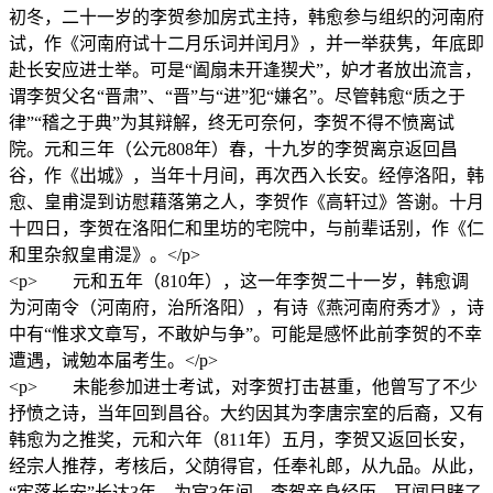
初冬，二十一岁的李贺参加房式主持，韩愈参与组织的河南府
试，作《河南府试十二月乐词并闰月》，并一举获隽，年底即
赴长安应进士举。可是“阖扇未开逢猰犬”，妒才者放出流言，
谓李贺父名“晋肃”、“晋”与“进”犯“嫌名”。尽管韩愈“质之于
律”“稽之于典”为其辩解，终无可奈何，李贺不得不愤离试
院。元和三年（公元808年）春，十九岁的李贺离京返回昌
谷，作《出城》，当年十月间，再次西入长安。经停洛阳，韩
愈、皇甫湜到访慰藉落第之人，李贺作《高轩过》答谢。十月
十四日，李贺在洛阳仁和里坊的宅院中，与前辈话别，作《仁
和里杂叙皇甫湜》。</p>
<p> 元和五年（810年），这一年李贺二十一岁，韩愈调
为河南令（河南府，治所洛阳），有诗《燕河南府秀才》，诗
中有“惟求文章写，不敢妒与争”。可能是感怀此前李贺的不幸
遭遇，诫勉本届考生。</p>
<p> 未能参加进士考试，对李贺打击甚重，他曾写了不少
抒愤之诗，当年回到昌谷。大约因其为李唐宗室的后裔，又有
韩愈为之推奖，元和六年（811年）五月，李贺又返回长安，
经宗人推荐，考核后，父荫得官，任奉礼郎，从九品。从此，
“牢落长安”长达3年，为官3年间，李贺亲身经历，耳闻目睹了