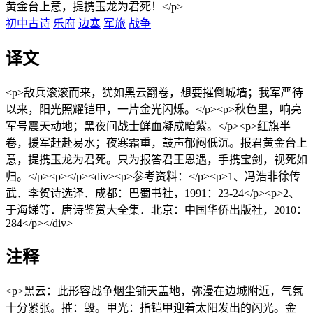
黄金台上意，提携玉龙为君死！</p>
初中古诗
乐府
边塞
军旅
战争
译文
<p>敌兵滚滚而来，犹如黑云翻卷，想要摧倒城墙；我军严待
以来，阳光照耀铠甲，一片金光闪烁。</p><p>秋色里，响亮
军号震天动地；黑夜间战士鲜血凝成暗紫。</p><p>红旗半
卷，援军赶赴易水；夜寒霜重，鼓声郁闷低沉。报君黄金台上
意，提携玉龙为君死。只为报答君王恩遇，手携宝剑，视死如
归。</p><p></p><div><p>参考资料：</p><p>1、冯浩非徐传
武．李贺诗选译．成都：巴蜀书社，1991：23-24</p><p>2、
于海娣等．唐诗鉴赏大全集．北京：中国华侨出版社，2010：
284</p></div>
注释
<p>黑云：此形容战争烟尘铺天盖地，弥漫在边城附近，气氛
十分紧张。摧：毁。甲光：指铠甲迎着太阳发出的闪光。金