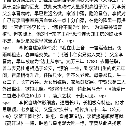
属于唐宗室的远支，武则天执政时大量杀戮高祖子孙，到李贺
父亲李晋肃时，早已世远名微，家道中落，隐沦昌谷。李贺对
自己有李唐宗室高贵血统这一点十分自豪，在他的降里一再提
起：“唐诸王孙李长吉”、“宗孙不调为谁怜”、“为谒皇孙请曹
植”。但实际上，他这个“宗室王孙”恐怕连大郑王房的嫡脉也
不是，至少是家道早就衰落了。</p>
<p> 李贺自述家境时说：“我在山上舍，一亩嵩硗田。夜
雨叫租吏，舂声暗交关。”（《送韦仁实兄弟入关》）父亲李
晋肃，早年被雇为“边上从事”。大历三年（768）去蜀任职，
曾与表兄杜甫相遇于公安，“漂泊”一生，到李贺出生的贞元年
间，晋肃稍得升迁，任陕县令，但不久老死。母亲郑氏，生一
女二子，长守昌谷。大女出嫁后，家境愈贫寒。李贺兄弟二人
外出谋生，欲饱肌腹。“欲将千里别，特此易斗粟”（《勉爱行
二首送小季之庐山》），凄凉之状，于此可见。</p>
<p> 李贺自幼体形细瘦，通眉长爪，长相极有特征。他才
思聪颖，七岁能诗，又擅长“疾书”。相传贞元十二年（公元
796）李贺正值七岁，韩愈、皇甫湜造访，李贺援笔辄就写就
《高轩过》一诗，韩愈与皇甫湜大吃一惊，李贺从此名扬京