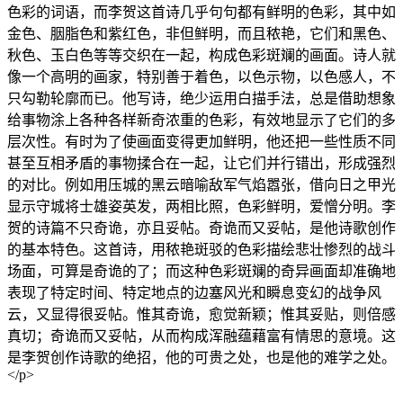
色彩的词语，而李贺这首诗几乎句句都有鲜明的色彩，其中如
金色、胭脂色和紫红色，非但鲜明，而且秾艳，它们和黑色、
秋色、玉白色等等交织在一起，构成色彩斑斓的画面。诗人就
像一个高明的画家，特别善于着色，以色示物，以色感人，不
只勾勒轮廓而已。他写诗，绝少运用白描手法，总是借助想象
给事物涂上各种各样新奇浓重的色彩，有效地显示了它们的多
层次性。有时为了使画面变得更加鲜明，他还把一些性质不同
甚至互相矛盾的事物揉合在一起，让它们并行错出，形成强烈
的对比。例如用压城的黑云暗喻敌军气焰嚣张，借向日之甲光
显示守城将士雄姿英发，两相比照，色彩鲜明，爱憎分明。李
贺的诗篇不只奇诡，亦且妥帖。奇诡而又妥帖，是他诗歌创作
的基本特色。这首诗，用秾艳斑驳的色彩描绘悲壮惨烈的战斗
场面，可算是奇诡的了；而这种色彩斑斓的奇异画面却准确地
表现了特定时间、特定地点的边塞风光和瞬息变幻的战争风
云，又显得很妥帖。惟其奇诡，愈觉新颖；惟其妥贴，则倍感
真切；奇诡而又妥帖，从而构成浑融蕴藉富有情思的意境。这
是李贺创作诗歌的绝招，他的可贵之处，也是他的难学之处。
</p>