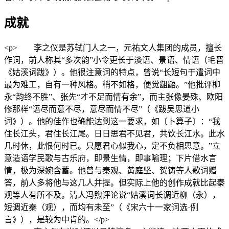
成就
<p> 李之仪是苏轼门人之一，元祐文人集团的成员，擅长
作词，前人称其“多次韵”小令更长于淡语、景语、情语（毛晋
《姑溪词跋》）。他很注意词的特点，曾说“长短句于遣词中
最为难工，自有一种风格。稍不如格，便觉龃龉。”他批评柳
永“韵终不胜”、张先“才不足而情有余”，而主张像晏殊、欧阳
修那样“语尽而意不尽，意尽而情不尽”（《跋吴思道小
词》）。他的佳作也确能达到这一要求，如〔卜算子〕：“我
住长江头，君住长江尾。日日思君不见君，共饮长江水。此水
几时休，此恨何时已。只愿君心似我心，定不负相思意。”立
意造语学民歌与古乐府，即景生情，即事喻理；下片借水言
情，极为深婉含蓄。他曾与秦观、黄庭坚、贺铸等人歌词赠
答，前人多将他与这几人并提。但实际上他的创作成就比起秦
观等人有所不及。清人冯煦评论说“姑溪词长调近柳（永），
短调近秦（观），而均有未至”（《宋六十一家词选·例
言》），是较为中肯的。</p>