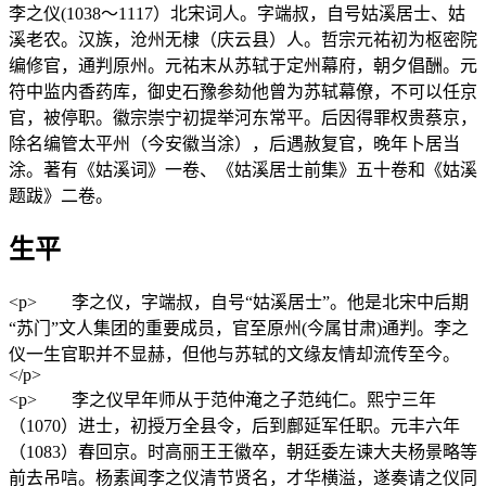
李之仪(1038～1117）北宋词人。字端叔，自号姑溪居士、姑
溪老农。汉族，沧州无棣（庆云县）人。哲宗元祐初为枢密院
编修官，通判原州。元祐末从苏轼于定州幕府，朝夕倡酬。元
符中监内香药库，御史石豫参劾他曾为苏轼幕僚，不可以任京
官，被停职。徽宗崇宁初提举河东常平。后因得罪权贵蔡京，
除名编管太平州（今安徽当涂），后遇赦复官，晚年卜居当
涂。著有《姑溪词》一卷、《姑溪居士前集》五十卷和《姑溪
题跋》二卷。
生平
<p> 李之仪，字端叔，自号“姑溪居士”。他是北宋中后期
“苏门”文人集团的重要成员，官至原州(今属甘肃)通判。李之
仪一生官职并不显赫，但他与苏轼的文缘友情却流传至今。
</p>
<p> 李之仪早年师从于范仲淹之子范纯仁。熙宁三年
（1070）进士，初授万全县令，后到鄜延军任职。元丰六年
（1083）春回京。时高丽王王徽卒，朝廷委左谏大夫杨景略等
前去吊唁。杨素闻李之仪清节贤名，才华横溢，遂奏请之仪同