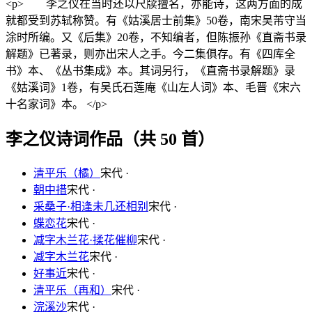
<p> 李之仪在当时还以尺牍擅名，亦能诗，这两方面的成
就都受到苏轼称赞。有《姑溪居士前集》50卷，南宋吴芾守当
涂时所编。又《后集》20卷，不知编者，但陈振孙《直斋书录
解题》已著录，则亦出宋人之手。今二集俱存。有《四库全
书》本、《丛书集成》本。其词另行，《直斋书录解题》录
《姑溪词》1卷，有吴氏石莲庵《山左人词》本、毛晋《宋六
十名家词》本。 </p>
李之仪诗词作品（共 50 首）
清平乐（橘）
宋代 ·
朝中措
宋代 ·
采桑子·相逢未几还相别
宋代 ·
蝶恋花
宋代 ·
减字木兰花·揉花催柳
宋代 ·
减字木兰花
宋代 ·
好事近
宋代 ·
清平乐（再和）
宋代 ·
浣溪沙
宋代 ·