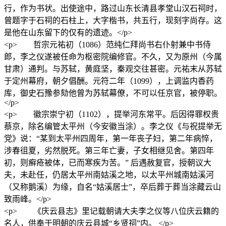
行，作为书状。出使途中，路过山东长清县孝堂山汉石祠时，
曾题字于石祠的石柱上，大字楷书，共五行，现刻字尚存。这
是他在山东留下的仅有的遗迹。</p>
<p> 哲宗元祐初（1086）范纯仁拜尚书右仆射兼中书侍
郎，李之仪遂被任命为枢密院编修官。不久，又为原州（今属
甘肃）通判。与苏轼，黄庭坚，秦观交往甚密。元祐末从苏轼
于定州幕府，朝夕倡酬。元符二年（1099），上调监内香药
库，御史石豫参劾他曾为苏轼幕僚，不可以任京官，被停职。
</p>
<p> 徽宗崇宁初（1102），提举河东常平。后因得罪权贵
蔡京，除名编管太平州（今安徽当涂）。李之仪《与祝提举无
党》说：“某到太平州四周年，第一年丧子妇，第二年病悴，
涉春徂夏，劣然脱死。第三年亡妻，子女相继见舍。第四年
初，则癣疮被体，已而寒疾为苦。” 后遇赦复官，授朝议大
夫，未赴任，仍居太平州南姑溪之地，以太平州城南姑溪河
（又称鹅溪）为缘，自名“姑溪居士”，卒后葬于葬当涂藏云山
致雨峰。</p>
<p> 《庆云县志》里记载朝请大夫李之仪等八位庆云籍的
名人，供奉于明朝的庆云县城“乡贤祠”内。 </p>