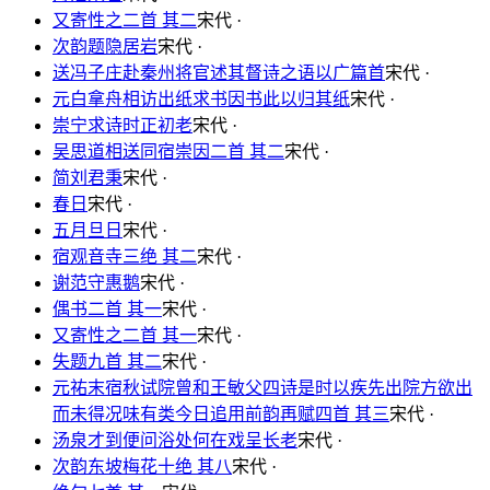
又寄性之二首 其二
宋代 ·
次韵题隐居岩
宋代 ·
送冯子庄赴秦州将官述其督诗之语以广篇首
宋代 ·
元白拿舟相访出纸求书因书此以归其纸
宋代 ·
崇宁求诗时正初老
宋代 ·
吴思道相送同宿崇因二首 其二
宋代 ·
简刘君秉
宋代 ·
春日
宋代 ·
五月旦日
宋代 ·
宿观音寺三绝 其二
宋代 ·
谢范守惠鹅
宋代 ·
偶书二首 其一
宋代 ·
又寄性之二首 其一
宋代 ·
失题九首 其二
宋代 ·
元祐末宿秋试院曾和王敏父四诗是时以疾先出院方欲出
而未得况味有类今日追用前韵再赋四首 其三
宋代 ·
汤泉才到便问浴处何在戏呈长老
宋代 ·
次韵东坡梅花十绝 其八
宋代 ·