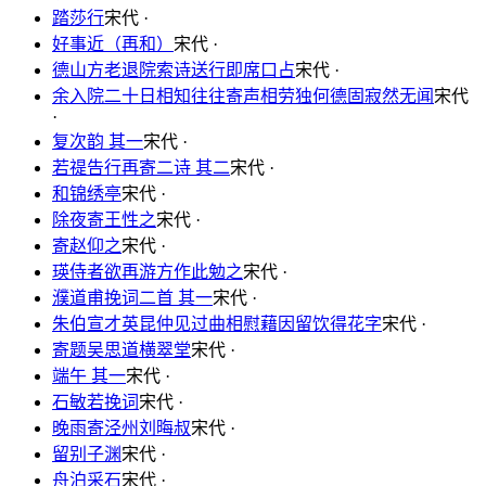
踏莎行
宋代 ·
好事近（再和）
宋代 ·
德山方老退院索诗送行即席口占
宋代 ·
余入院二十日相知往往寄声相劳独何德固寂然无闻
宋代
·
复次韵 其一
宋代 ·
若禔告行再寄二诗 其二
宋代 ·
和锦绣亭
宋代 ·
除夜寄王性之
宋代 ·
寄赵仰之
宋代 ·
瑛侍者欲再游方作此勉之
宋代 ·
濮道甫挽词二首 其一
宋代 ·
朱伯宣才英昆仲见过曲相慰藉因留饮得花字
宋代 ·
寄题吴思道横翠堂
宋代 ·
端午 其一
宋代 ·
石敏若挽词
宋代 ·
晚雨寄泾州刘晦叔
宋代 ·
留别子渊
宋代 ·
舟泊采石
宋代 ·