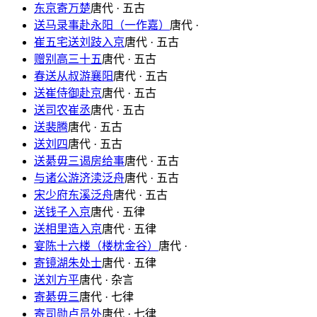
东京寄万楚
唐代 · 五古
送马录事赴永阳（一作嘉）
唐代 ·
崔五宅送刘跂入京
唐代 · 五古
赠别高三十五
唐代 · 五古
春送从叔游襄阳
唐代 · 五古
送崔侍御赴京
唐代 · 五古
送司农崔丞
唐代 · 五古
送裴腾
唐代 · 五古
送刘四
唐代 · 五古
送綦毋三谒房给事
唐代 · 五古
与诸公游济渎泛舟
唐代 · 五古
宋少府东溪泛舟
唐代 · 五古
送钱子入京
唐代 · 五律
送相里造入京
唐代 · 五律
宴陈十六楼（楼枕金谷）
唐代 ·
寄镜湖朱处士
唐代 · 五律
送刘方平
唐代 · 杂言
寄綦毋三
唐代 · 七律
寄司勋卢员外
唐代 · 七律