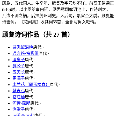
顾敻，五代词人。生卒年、籍贯及字号均不详。前蜀王建通正
(916)时，以小臣给事内廷，见秃鹫翔摩诃池上，作诗刺之，
几遭不测之祸。后擢茂州刺史。入后蜀，累官至太尉。顾夐能
诗善词。 《花间集》收其词55首，全部写男女艳情。
顾夐诗词作品（共 27 首）
感秃鹙潜吟
唐代 ·
遐方怨·帘影细
唐代 ·
酒泉子
唐代 ·
醉公子
唐代 ·
应天长
唐代 ·
更漏子
唐代 ·
木兰花（即玉楼春）
唐代 ·
献衷心
唐代 ·
临江仙
唐代 ·
河传·燕飏
唐代 ·
渔歌子
唐代 ·
浣溪沙 其七
唐代 ·