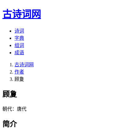
古诗词网
诗词
字典
组词
成语
古诗词网
作者
顾夐
顾夐
朝代：唐代
简介