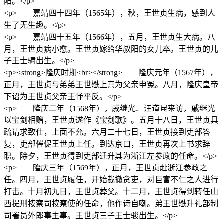
阳。</p>
<p> 嘉靖四十四年（1565年），秋，王世贞生病，感到人
生了无生趣。</p>
<p> 嘉靖四十五年（1566年），五月，王世贞生大病。八
月，王世贞病小愈。王世贞嫁给华叔阳的女儿卒。王世贞的儿
子王士骕出生。</p>
<p><strong>隆庆时期<br></strong> 隆庆元年（1567年），
正月，王世贞与弟弟王世懋上京为父亲申冤。八月，隆庆皇帝
下诏为王世贞父亲王忬平反。</p>
<p> 隆庆二年（1568年），戚继光、汪道昆来访，戚继光
以宝剑相赠，王世贞遂作《宝剑歌》。五月十八日，王世贞具
疏请求致仕，上面不允。六月二十七日，王世贞接到吏部答
复，吏部催促王世贞上任。到达京口，王世贞再次上书求辞
职。除夕，王世贞得到吏部迁升其为浙江左参政的任命。</p>
<p> 隆庆三年（1569年），正月，王世贞赴浙江参政之
任。四月，王世贞履任，开始裁撤贪吏，对巨富不仁之人进行
打击。十月初九日，王世贞葬父。十二月，王世贞得到转任山
西提刑按察司按察使的任命，他作诗自嘲。弟王世懋升礼部制
司署员外郎事主事。王世贞三子王士骏出生。</p>