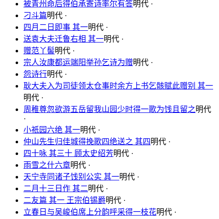
被青州命后得伯承寄诗率尔有答
明代 ·
刁斗篇
明代 ·
四月二日即事 其一
明代 ·
送袁大夫迁鲁右相 其一
明代 ·
赠范丫髻
明代 ·
宗人汝康都运端阳举孙乞诗为赠
明代 ·
怨诗行
明代 ·
耿大夫入为司徒领太仓事时余方上书乞骸赋此赠别 其一
明代 ·
周稚尊忽欲游五岳留我山园少时得一歌为饯且留之
明代
·
小祇园六绝 其一
明代 ·
仲山先生归佳城得挽歌四绝送之 其四
明代 ·
四十咏 其三十 顾太史绍芳
明代 ·
雨雪之什六章
明代 ·
天宁寺同诸子饯别公实 其一
明代 ·
二月十三日作 其二
明代 ·
二友篇 其一 王宗伯锡爵
明代 ·
立春日与吴峻伯席上分韵呼采得一枝花
明代 ·