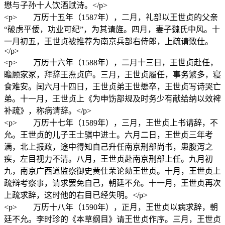
懋与子孙十人饮酒赋诗。</p>
<p> 万历十五年（1587年），二月，礼部以王世贞的父亲
“破虏平倭，功业可纪”，为其请旌。四月，妻子魏氏中风。十
一月初五，王世贞被推荐为南京兵部右侍郎，上疏请致仕。
</p>
<p> 万历十六年（1588年），二月十三日，王世贞赴任，
瞻顾家冢，拜辞王焘贞庐。三月，王世贞履任，事务繁多，寝
食难安。闰六月十四日，王世贞弟王世懋卒，王世贞写诗哭亡
弟。十一月，王世贞上《为申饬部规及时务少有献给纳以效裨
补疏》，称病请辞。</p>
<p> 万历十七年（1589年），三月，王世贞上书请辞，不
允。王世贞的儿子王士骐中进士。六月二日，王世贞三年考
满，北上报政，途中得知自己升任南京刑部尚书，患腹泻之
疾，左目视力不清。八月，王世贞赴南京刑部上任。九月初
九，南京广西道监察御史黄仕荣论劾王世贞。十月，王世贞上
疏辩考察事，请求罢免自己，朝廷不允。十一月，王世贞再次
上疏求辞，这时他的右目已经失明。</p>
<p> 万历十八年（1590年），正月，王世贞以病求辞，朝
廷不允。李时珍的《本草纲目》请王世贞作序。三月，王世贞