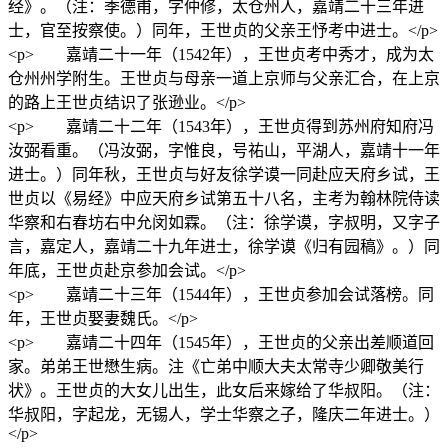
经》。（注：季德甫，字仲修，太仓州人，嘉靖二十三年进
士，官至按察使。）同年，王世贞的父亲王忬考中进士。</p>
<p> 嘉靖二十一年（1542年），王世贞考中秀才，成为太
仓州州学附生。王世贞与母亲一道上京师与父亲汇合，在上京
的路上王世贞结识了张逊业。</p>
<p> 嘉靖二十二年（1543年），王世贞得到苏州府知府冯
汝弼看重。（冯汝弼，字惟良，号祐山，平湖人，嘉靖十一年
进士。）同年秋，王世贞与好友徐学谟一同赴应天府乡试，王
世贞以《易经》中应天府乡试第五十八名，主考为翰林院侍读
华察和右春坊右中允闵如霖。（注：徐学谟，字叔明，又字子
言，嘉定人，嘉靖二十九年进士，徐学谟《归有园稿》。）同
年底，王世贞赴京参加会试。</p>
<p> 嘉靖二十三年（1544年），王世贞参加会试落榜。同
年，王世贞娶妻魏氏。</p>
<p> 嘉靖二十四年（1545年），王世贞的父亲出差顺道回
家。弟弟王世懋生病。注《亡弟中顺大夫太常寺少卿敬美行
状》。王世贞的大女儿出生，此女后来嫁给了华叔阳。（注：
华叔阳，字起龙，无锡人，学士华察之子，隆庆二年进士。）
</p>