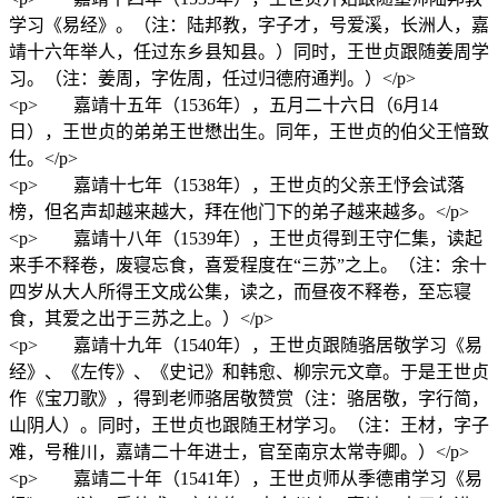
学习《易经》。（注：陆邦教，字子才，号爱溪，长洲人，嘉
靖十六年举人，任过东乡县知县。）同时，王世贞跟随姜周学
习。（注：姜周，字佐周，任过归德府通判。）</p>
<p> 嘉靖十五年（1536年），五月二十六日（6月14
日），王世贞的弟弟王世懋出生。同年，王世贞的伯父王愔致
仕。</p>
<p> 嘉靖十七年（1538年），王世贞的父亲王忬会试落
榜，但名声却越来越大，拜在他门下的弟子越来越多。</p>
<p> 嘉靖十八年（1539年），王世贞得到王守仁集，读起
来手不释卷，废寝忘食，喜爱程度在“三苏”之上。（注：余十
四岁从大人所得王文成公集，读之，而昼夜不释卷，至忘寝
食，其爱之出于三苏之上。）</p>
<p> 嘉靖十九年（1540年），王世贞跟随骆居敬学习《易
经》、《左传》、《史记》和韩愈、柳宗元文章。于是王世贞
作《宝刀歌》，得到老师骆居敬赞赏（注：骆居敬，字行简，
山阴人）。同时，王世贞也跟随王材学习。（注：王材，字子
难，号稚川，嘉靖二十年进士，官至南京太常寺卿。）</p>
<p> 嘉靖二十年（1541年），王世贞师从季德甫学习《易