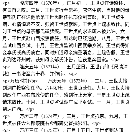
<p> 隆庆四年（1570年），正月初一，王世贞作诗感怀，
有白首之叹。二月，王世贞行至常熟，忽然生病，当时他的母
亲郁氏正在送他弟弟王世懋赴任礼部仪制曹郎，见王世贞生
病，心情惶恐不安，强留王世贞就医。王世贞上疏求致仕。同
时王世贞的母亲郁氏患脾疾。王世贞的求退疏未被允许。六
月，王世贞赴山西按察使任，到达时已经逾期。八月，王世贞
监试山西乡试。十月，王世贞监试山西武举乡试。王世贞得知
妾李氏或高氏病亡，同时知道母亲病重消息，上疏告假。王世
贞到达泽州时，获知母亲郁氏讣告，连夜急奔回家。</p>
<p> 隆庆五年（1571年），五月望日，王世贞的《尺牍清
裁》一书增至六十卷，并作序。</p>
<p>万历时期<br> 万历元年（1573年），二月，王世贞接
到湖广按察使任命。六月初七，王世贞赴任。九月，王世贞接
到改任广西右布政使的任命，感到行止无定，于是王世贞上疏
请求致仕。十月，王世贞监试湖广武举乡试。十一月，王世贞
到达广西。</p>
<p> 万历二年（1574年），三月，王世贞抵京。九月，王
世贞被任命为都察院右佥都御史督抚郧阳。</p>
<p> 万历三年（1575年），正月十五日，王世贞到达郧