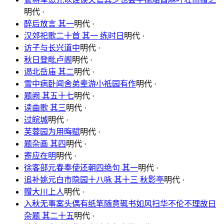
明代 ·
醉后放言 其一
明代 ·
汉郊祀歌二十首 其一 练时日
明代 ·
访子与长兴道中
明代 ·
秋日登毗卢阁
明代 ·
谒北岳庙 其二
明代 ·
雪中病卧闻舍弟辈游小祗园有作
明代 ·
题阙 其五十七
明代 ·
读曲歌 其三
明代 ·
过皖城
明代 ·
芙蓉园为用晦赋
明代 ·
题杂画 其四
明代 ·
寄应在明
明代 ·
徐客部元春奉使还朝四绝句 其一
明代 ·
追补姚元白市隐园十八咏 其十三 秋影亭
明代 ·
赠大川上人
明代 ·
入秋无事案头偶有纸笔随意辄书如风扫华不伦不理故曰
杂题 其二十五
明代 ·