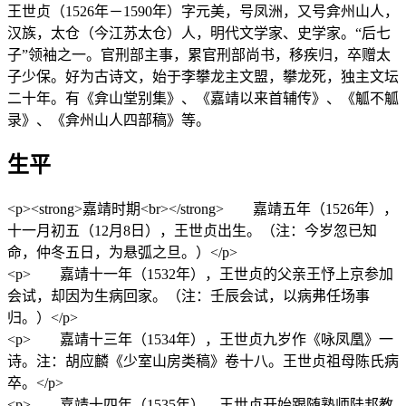
王世贞（1526年－1590年）字元美，号凤洲，又号弇州山人，
汉族，太仓（今江苏太仓）人，明代文学家、史学家。“后七
子”领袖之一。官刑部主事，累官刑部尚书，移疾归，卒赠太
子少保。好为古诗文，始于李攀龙主文盟，攀龙死，独主文坛
二十年。有《弇山堂别集》、《嘉靖以来首辅传》、《觚不觚
录》、《弇州山人四部稿》等。
生平
<p><strong>嘉靖时期<br></strong> 嘉靖五年（1526年），
十一月初五（12月8日），王世贞出生。（注：今岁忽已知
命，仲冬五日，为悬弧之旦。）</p>
<p> 嘉靖十一年（1532年），王世贞的父亲王忬上京参加
会试，却因为生病回家。（注：壬辰会试，以病弗任场事
归。）</p>
<p> 嘉靖十三年（1534年），王世贞九岁作《咏凤凰》一
诗。注：胡应麟《少室山房类稿》卷十八。王世贞祖母陈氏病
卒。</p>
<p> 嘉靖十四年（1535年），王世贞开始跟随塾师陆邦教