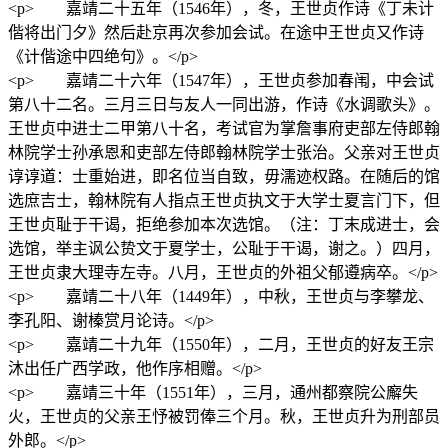
<p> 嘉靖二十五年（1546年），冬，王世贞作诗《丁未计
偕将出门夕》然后赴京再次参加会试。在途中王世贞又作诗
《计偕途中四绝句》。</p>
<p> 嘉靖二十六年（1547年），王世贞参加春闱，中会试
第八十二名。三月三日与友人一同出游，作诗《水调歌头》。
王世贞中进士二甲第八十名，考试官为掌詹事府吏部左侍郎翰
林院学士孙承恩和吏部左侍郎翰林院学士张治。父亲对王世贞
谆谆道：士重始进，即名位当自致，毋濡迹权路。在随后的馆
选庶吉士，翰林院有人指点王世贞执文于大学士夏言门下，但
王世贞耻于干谒，拒绝参加本次选馆。（注：丁末成进士，会
选馆，举主讽公贽文于夏学士，公耻于干谒，谢之。）四月，
王世贞隶大理寺左寺。八月，王世贞的外祖父郁遵病卒。</p>
<p> 嘉靖二十八年（1449年），中秋，王世贞与李攀龙、
李孔阳、谢榛赏月论诗。</p>
<p> 嘉靖二十九年（1550年），二月，王世贞的好友王宗
沐出任广西学政，他作序相赠。</p>
<p> 嘉靖三十年（1551年），三月，通州都察院公廨失
火，王世贞的父亲王忬被罚俸三个月。秋，王世贞升为刑部员
外郎。</p>