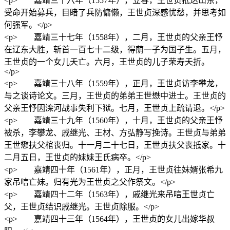
<p> 嘉靖三十六年（1557年），立春，王世贞抵达山东，
受命开始募兵，目睹了兵防慵懒，王世贞深感忧愁，并思考如
何强军。</p>
<p> 嘉靖三十七年（1558年），二月，王世贞的父亲王忬
在辽东大胜，斩首一百七十二级，得荫一子为国子生。五月，
王世贞的一个女儿夭亡。六月，王世贞的儿子荣寿夭折。
</p>
<p> 嘉靖三十八年（1559年），正月，王世贞访李攀龙，
与之谈诗论文。三月，王世贞的弟弟王世懋中进士。王世贞的
父亲王忬因滦河战事失利下狱。七月，王世贞上疏请退。</p>
<p> 嘉靖三十九年（1560年），十月，王世贞的父亲王忬
被杀，李攀龙、戚继光、王材、方弘静写挽诗。王世贞与弟弟
王世懋扶父棺丧归。十一月二十七日，王世贞扶父丧抵家。十
二月五日，王世贞的妹妹王氏病卒。</p>
<p> 嘉靖四十年（1561年），正月，王世贞往妹婿张希九
家吊唁亡妹。归有光为王世贞之父作祭文。</p>
<p> 嘉靖四十二年（1563年），戚继光来吊唁王世贞亡
父，王世贞结识戚继光。王世贞除服。</p>
<p> 嘉靖四十三年（1564年），王世贞的女儿出嫁华叔