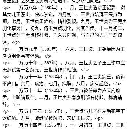
慕王锡爵之女王焘贞所为仙道事，有意求仙问道。</p>
<p> 万历八年（1580年），二月，王世贞造访王锡爵，谢
其女儿王焘贞，决心崇道。四月初二，王世贞始拜王焘贞为
师。七月，王世贞患疟疾，精神委顿。九月，王世贞为王焘贞
羽化事奔忙，初九，侍王焘贞羽化，为其作传。十一月初二，
王世贞为王焘贞移神龛，迁入昙阳观，与自己的妻儿日渐疏
远。</p>
<p> 万历九年（1581年），六月，王世贞、王锡爵因为王
焘贞羽化事被弹劾。</p>
<p> 万历十年（1582年），八月，王世贞之子王士骐中应
天乡试第一名解元，王世贞作诗相勉。</p>
<p> 万历十一年（1583年），闰二月，王世贞病重，药饵
不离口。六月，病痞。七月，病脾。八月，病有起色。</p>
<p> 万历十二年（1584年），王世贞被任命为应天府府
尹，上疏请致仕。二月，王世贞升南京刑部右侍郎，称病请
辞。</p>
<p> 万历十三年（1585年），王世贞与儿子在屋后花架下
饮红酒。九月，戚继光被解职，来访王世贞。</p>
<p> 万历十四年（1586年），十一月初五，王世贞、王世