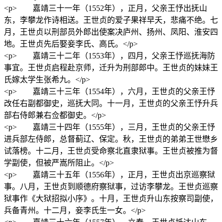
<p> 嘉靖三十一年（1552年），正月，父亲王忬出抚山
东，李攀龙作诗相送。王世贞的爱子果祥早夭，悲痛不绝。七
月，王世贞以刑部员外郎出使案决庐州、扬州、凤阳、淮安四
地。王世贞先后娶妾李氏、高氏。</p>
<p> 嘉靖三十二年（1553年），四月，父亲王忬巡抚海防
事宜。王世贞启程赴京师，迁升为刑部郎中。王世贞的妹妹王
氏嫁太学生张希九。</p>
<p> 嘉靖三十三年（1554年），六月，王世贞的父亲王忬
改任右副都御史，巡抚大同。十一月，王世贞的父亲王忬升兵
部右侍郎兼右佥都御史。</p>
<p> 嘉靖三十四年（1555年），三月，王世贞的父亲王忬
进兵部左侍郎，总督蓟辽、保定。秋，王世贞的弟弟王世懋乡
试落榜。十二月，王世贞受命察北直隶狱事。王世贞被推为督
学副使，但被严嵩所阻止。</p>
<p> 嘉靖三十五年（1556年），正月，王世贞出京巡察狱
事。八月，王世贞到顺德府察狱事，过访李攀龙。王世贞巡察
狱事作《大狱招拟小序》。十月，王世贞升山东按察司副使，
兵备青州。十二月，妾李氏生一女。</p>