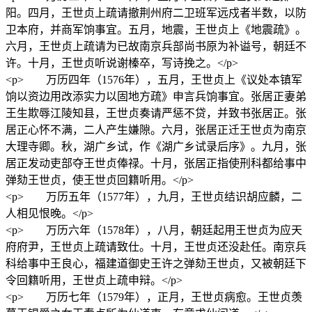
阳。四月，王世贞上疏请撤荆州府二卫班军远戍者半数，以防
卫本府，并商军饷事宜。五月，地震，王世贞上《地震疏》。
六月，王世贞上疏请为已故南京兵部尚书原为补谥号，朝廷不
许。十月，王世贞听说谢榛卒，写诗挽之。</p>
<p> 万历四年（1576年），五月，王世贞上《议处本镇军
饷以资边用改添实力以固地方疏》申言兵饷事宜。张居正妻弟
王生欺辱江陵知县，王世贞奏请严惩不贷，并致书张居正。张
居正心怀不满，二人产生嫌隙。六月，张居正迁王世贞为南京
大理寺卿。秋，湖广乡试，作《湖广乡试录后序》。九月，张
居正发动吏部夺王世贞俸禄。十月，张居正指使刑科都给事中
弹劾王世贞，使王世贞回籍听用。</p>
<p> 万历五年（1577年），九月，王世贞结识胡应麟，二
人相见恨晚。</p>
<p> 万历六年（1578年），八月，朝廷起用王世贞为应天
府府尹，王世贞上疏请致仕。十月，王世贞还没赴任。南京兵
科给事中王良心，福建道御史王许之弹劾王世贞，又被朝廷下
令回籍听用，王世贞上疏申辩。</p>
<p> 万历七年（1579年），正月，王世贞病愈。王世贞羡