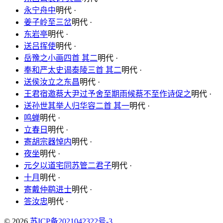
永宁舟中
明代 ·
姜子岭至三岔
明代 ·
东岩亭
明代 ·
送吕挥使
明代 ·
岳豫之小画四首 其二
明代 ·
奉和严太史谒泰陵三首 其二
明代 ·
送侯汝立之东昌
明代 ·
王君宿邀蔡大尹过予舍至期雨候蔡不至作诗促之
明代 ·
送孙世其举人归华容二首 其一
明代 ·
鸣蝉
明代 ·
立春日
明代 ·
寄胡宗器悼内
明代 ·
夜坐
明代 ·
元夕以道宅同苏管二君子
明代 ·
十月
明代 ·
寄戴仲鹖进士
明代 ·
答汝忠
明代 ·
© 2026
苏ICP备2021042322号-3