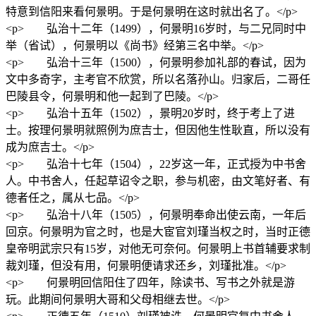
特意到信阳来看何景明。于是何景明在这时就出名了。</p>
<p> 弘治十二年（1499），何景明16岁时，与二兄同时中
举（省试），何景明以《尚书》经第三名中举。</p>
<p> 弘治十三年（1500），何景明参加礼部的春试，因为
文中多奇字，主考官不欣赏，所以名落孙山。归家后，二哥任
巴陵县令，何景明和他一起到了巴陵。</p>
<p> 弘治十五年（1502），景明20岁时，终于考上了进
士。按理何景明就照例为庶吉士，但因他生性耿直，所以没有
成为庶吉士。</p>
<p> 弘治十七年（1504），22岁这一年，正式授为中书舍
人。中书舍人，任起草诏令之职，参与机密，由文笔好者、有
德者任之，属从七品。</p>
<p> 弘治十八年（1505），何景明奉命出使云南，一年后
回京。何景明为官之时，也是大宦官刘瑾当权之时，当时正德
皇帝明武宗只有15岁，对他无可奈何。何景明上书首辅要求制
裁刘瑾，但没有用，何景明便请求还乡，刘瑾批准。</p>
<p> 何景明回信阳住了四年，除读书、写书之外就是游
玩。此期间何景明大哥和父母相继去世。</p>