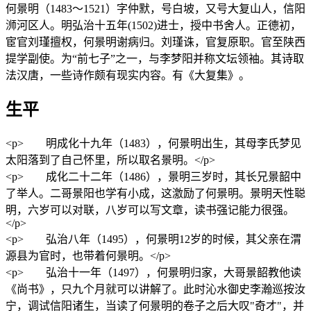
何景明（1483～1521）字仲默，号白坡，又号大复山人，信阳
浉河区人。明弘治十五年(1502)进士，授中书舍人。正德初，
宦官刘瑾擅权，何景明谢病归。刘瑾诛，官复原职。官至陕西
提学副使。为“前七子”之一，与李梦阳并称文坛领袖。其诗取
法汉唐，一些诗作颇有现实内容。有《大复集》。
生平
<p> 明成化十九年（1483），何景明出生，其母李氏梦见
太阳落到了自己怀里，所以取名景明。</p>
<p> 成化二十二年（1486），景明三岁时，其长兄景韶中
了举人。二哥景阳也学有小成，这激励了何景明。景明天性聪
明，六岁可以对联，八岁可以写文章，读书强记能力很强。
</p>
<p> 弘治八年（1495），何景明12岁的时候，其父亲在渭
源县为官时，也带着何景明。</p>
<p> 弘治十一年（1497），何景明归家，大哥景韶教他读
《尚书》，只九个月就可以讲解了。此时沁水御史李瀚巡按汝
宁，调试信阳诸生，当读了何景明的卷子之后大叹"奇才"，并