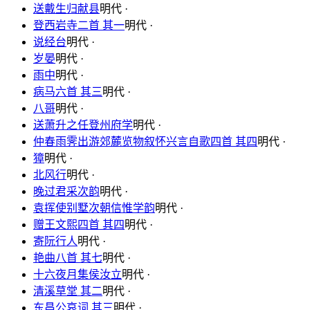
送戴生归献县
明代 ·
登西岩寺二首 其一
明代 ·
说经台
明代 ·
岁晏
明代 ·
雨中
明代 ·
病马六首 其三
明代 ·
八哥
明代 ·
送萧升之任登州府学
明代 ·
仲春雨霁出游郊麓览物叙怀兴言自歌四首 其四
明代 ·
獐
明代 ·
北风行
明代 ·
晚过君采次韵
明代 ·
袁挥使别墅次朝信惟学韵
明代 ·
赠王文熙四首 其四
明代 ·
寄阮行人
明代 ·
艳曲八首 其七
明代 ·
十六夜月集侯汝立
明代 ·
清溪草堂 其二
明代 ·
东昌公哀词 其三
明代 ·