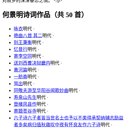
对故乡的深深眷恋之情。 </p>
何景明诗词作品（共 50 首）
咏衣
明代 ·
艳曲八首 其二
明代 ·
别王秉衡
明代 ·
忆昔行
明代 ·
寄李空同
明代 ·
送刘西曹决狱畿内
明代 ·
黄河篇
明代 ·
一舫斋
明代 ·
驾出
明代 ·
同敬夫游至华阳谷闻歌妙曲
明代 ·
寿泉山先生
明代 ·
登楼凤县作
明代 ·
寄题苍谷寺
明代 ·
六子诗六子者皆当世名士也予以不类得承契纳辅志励益
者多矣病归值秋寤叹中夜有怀良友作六子诗
明代 ·