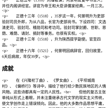
<p> 正德五年（1510）刘瑾被诛，何景明官复中书舍人，
并任内阁讲经官。讲官为帝王和大臣讲儒家经典，一月三次。
</p>
<p> 正德十三年（1518），35岁这一年，何景明升为吏部
验封司员外郎，为从六品，长官为吏部尚书。下设四司：文选
清吏司、验封司、稽勋司和考功司。验封司掌封爵、世职、恩
荫、难荫、请封、捐封等事务。也很有实权。</p>
<p> 正德十三年（1518），升为陕西提学副使。官至四
品。</p>
<p> 正德十六年（1521），何景明因病辞官，回归故里，
6天后病故，年仅39岁。</p>
成就
<p> 在《兴隆祀丁曲》、 《罗女曲》、 《平坝城南
村》、《偏桥行》等诗中，描绘了他行经少数民族地区的人情
风物。这些诗都具有一定的人民性。<br> 但他的复古主张
单纯从形式上着眼，并未注重继承古代文学的现实主义传统，
使文学创作走上错误倾向。因此，他的大多数作品思想平庸，