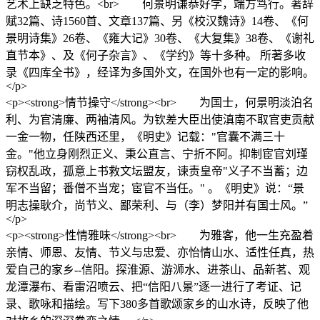
艺术上缺乏特色。<br> 何景明谦恭好学，端方笃行。著辞
赋32篇、诗1560首、文章137篇、另《校汉魏诗》14卷、《何
景明诗集》26卷、《雍大记》30卷、《大复集》38卷、《谢礼
直节本》、及《何子杂言》、《学约》等十多种。 所著多收
录《四库全书》，经译为多国外文，在国外也有一定的影响。
</p>
<p><strong>情节操守</strong><br> 为国士，何景明淡泊名
利、为官清廉、两袖清风。为钦差大臣出使滇南不取官吏贡献
一金一物，任陕西还里，《明史》记载："官囊不满三十
金。"他立身刚烈正义、秉公直言、宁折不阿。抑制宦官刘瑾
窃权乱政，孤意上书救文坛盟友，谏责皇帝"义子不当蓄；边
军不当留；番僧不当宠；宦官不当任。" 。《明史》说：“景
明志操耿介，尚节义、鄙荣利、与（李）梦阳并有国士风。”
</p>
<p><strong>性情雅味</strong><br> 为雅客，他一生充盈着
亲情、师恩、友情、节义与忠爱、亦怡情山水、适性任真，热
爱自己的家乡--信阳。探淮源、游浉水、进茶山、品新茗、观
龙潭瀑布、看雷沼喷云、把“信阳八景”逐一进行了考证、记
录、歌咏和描绘。写下380多首歌颂家乡的山水诗，反映了他