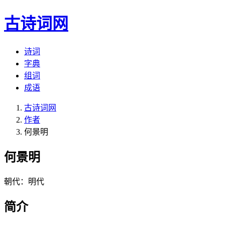
古诗词网
诗词
字典
组词
成语
古诗词网
作者
何景明
何景明
朝代：明代
简介