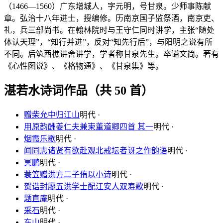
（1466—1560）广东增城人，字元明，号甘泉。少师事陈献
章。弘治十八年进士，授编修。历南京国子监祭酒，南京吏、
礼，兵三部尚书。在翰林院时与王守仁同时讲学，主张“随处
体认天理”，“知行并进”，反对“知先行后”，与阳明之说有所
不同。后筑西樵讲舍讲学，学者称甘泉先生。卒谥文简。著有
《心性图说》、《格物通》、《甘泉集》等。
湛若水诗词作品（共 50 首）
赠柴允中归江山
明代 ·
用原韵酬姜仁夫兼柬董道卿四首 其一
明代 ·
烟霞乐歌
明代 ·
闻同志诸贤有欲赴观北戒坛者讶之作韵语
明代 ·
冥鹏
明代 ·
蓑笠赠洪方二子侑以小诗
明代 ·
贺诰封廖五洪学士配江安人双寿歌
明代 ·
题直庵
明代 ·
采石
明代 ·
东山
明代 ·