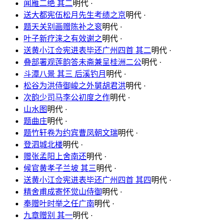
闻雁二绝 其二
明代 ·
送大都宪伍松月先生考绩之京
明代 ·
题天关别画赠陈补之衮
明代 ·
叶子新疗涞之有效谢之
明代 ·
送黄小江佥宪进表毕还广州四首 其二
明代 ·
叠部署观莲韵答未斋兼呈桂洲二公
明代 ·
斗潭八景 其三 后溪钓月
明代 ·
松谷为洪侍御峻之外舅胡君洪
明代 ·
次韵少司马李公初度之作
明代 ·
山水图
明代 ·
题曲庄
明代 ·
题竹轩卷为约宾曹凤朝文瑞
明代 ·
登泗城北楼
明代 ·
赠张孟阳上舍南还
明代 ·
候官黄孝子兰坡 其三
明代 ·
送黄小江佥宪进表毕还广州四首 其四
明代 ·
精舍甫成寄怀觉山侍御
明代 ·
奉赠叶时举之任广南
明代 ·
九章赠别 其一
明代 ·