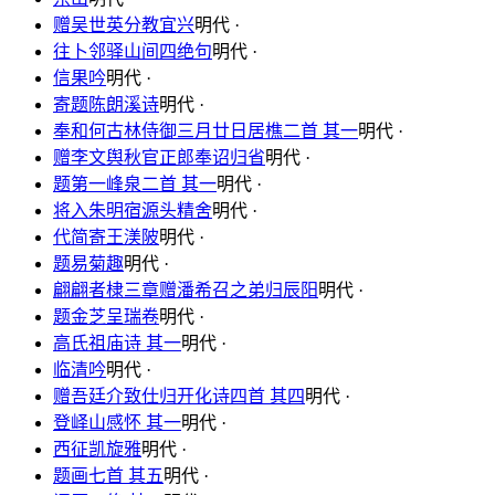
赠吴世英分教宜兴
明代 ·
往卜邻驿山间四绝句
明代 ·
信果吟
明代 ·
寄题陈朗溪诗
明代 ·
奉和何古林侍御三月廿日居樵二首 其一
明代 ·
赠李文舆秋官正郎奉诏归省
明代 ·
题第一峰泉二首 其一
明代 ·
将入朱明宿源头精舍
明代 ·
代简寄王渼陂
明代 ·
题易菊趣
明代 ·
翩翩者棣三章赠潘希召之弟归辰阳
明代 ·
题金芝呈瑞卷
明代 ·
高氏祖庙诗 其一
明代 ·
临清吟
明代 ·
赠吾廷介致仕归开化诗四首 其四
明代 ·
登峄山感怀 其一
明代 ·
西征凯旋雅
明代 ·
题画七首 其五
明代 ·