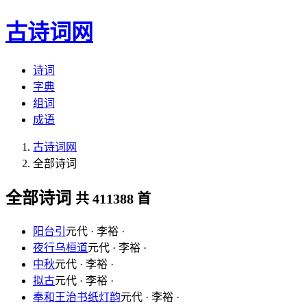
古诗词网
诗词
字典
组词
成语
古诗词网
全部诗词
全部诗词
共 411388 首
阳台引
元代 · 李裕 ·
夜行乌桓道
元代 · 李裕 ·
中秋
元代 · 李裕 ·
拟古
元代 · 李裕 ·
奉和王治书纸灯韵
元代 · 李裕 ·