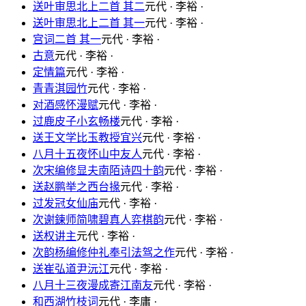
送叶审思北上二首 其二
元代 · 李裕 ·
送叶审思北上二首 其一
元代 · 李裕 ·
宫词二首 其一
元代 · 李裕 ·
古意
元代 · 李裕 ·
定情篇
元代 · 李裕 ·
青青淇园竹
元代 · 李裕 ·
对酒感怀漫赋
元代 · 李裕 ·
过鹿皮子小玄畅楼
元代 · 李裕 ·
送王文学比玉教授宜兴
元代 · 李裕 ·
八月十五夜怀山中友人
元代 · 李裕 ·
次宋编修显夫南陌诗四十韵
元代 · 李裕 ·
送赵鹏举之西台掾
元代 · 李裕 ·
过发冠女仙庙
元代 · 李裕 ·
次谢鍊师简啸碧真人弈棋韵
元代 · 李裕 ·
送权讲主
元代 · 李裕 ·
次韵杨编修仲礼奉引法驾之作
元代 · 李裕 ·
送崔弘道尹沅江
元代 · 李裕 ·
八月十三夜漫成寄江南友
元代 · 李裕 ·
和西湖竹枝词
元代 · 李庸 ·