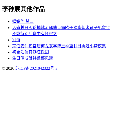
李孙宸其他作品
赠姚约 其二
入省越日即返棹韩孟郁傅贞甫欧子建李烟客诸子见留余
不能待别后舟中有怀寄之
别诗
宗伯姜仲讱宫詹何龙友学博王季重廿日再过小斋夜集
初夏泊仪真游汪氏园
生日偶成酬韩孟郁见赠
© 2026
苏ICP备2021042322号-3