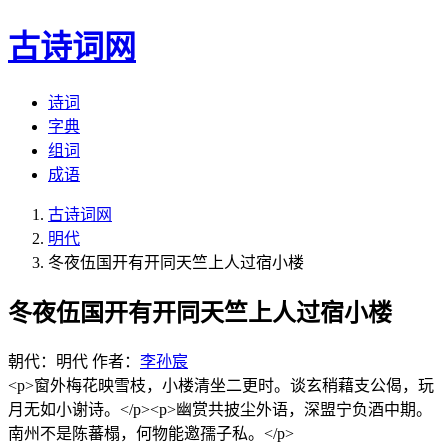
古诗词网
诗词
字典
组词
成语
古诗词网
明代
冬夜伍国开有开同天竺上人过宿小楼
冬夜伍国开有开同天竺上人过宿小楼
朝代：明代
作者：
李孙宸
<p>窗外梅花映雪枝，小楼清坐二更时。谈玄稍藉支公偈，玩
月无如小谢诗。</p><p>幽赏共披尘外语，深盟宁负酒中期。
南州不是陈蕃榻，何物能邀孺子私。</p>