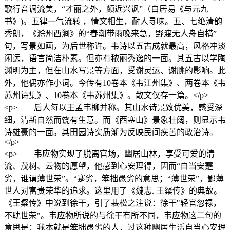
歌行音调流美，“才丽之外，颇近兴讽”（白居易《与元九
书》)。五律一气流转 ，情文相生，耐人寻味。五、七绝清韵
秀朗，《滁州西涧》的“春潮带雨晚来急，野渡无人舟自横”
句，写景如画，为后世称许。韦诗以五古成就最高，风格冲淡
闲远，语言简洁朴素。但亦有秾丽秀逸的一面。其五古以学陶
渊明为主，但在山水写景等方面，受谢灵运、谢朓的影响。此
外，他偶亦作小词。今传有10卷本《韦江州集》、两卷本《韦
苏州诗集》、10卷本《韦苏州集》。散文仅存一篇。</p>
<p> 后人每以王孟韦柳并称。其山水诗景致优美，感受深
细，清新自然而饶有生意。而《西塞山》景象壮阔，则显示韦
诗雄豪的一面。其田园诗实质渐为反映民间疾苦的政治诗。
</p>
<p> 韦应物实现了脱离官场，幽居山林，享受可爱的清
流、茂树、云物的愿望，他感到心安理得，因而“自当安蹇
劣，谁谓薄世荣”。“蹇劣，笨拙愚劣的意思；“薄世荣”，鄙薄
世人对富贵荣华的追求。这里用了《魏志. 王粲传》的典故。
《王粲传》中说到徐干，引了裴松之注说：徐干"轻官忽禄，
不耽世荣"。韦应物所说的与徐干有所不同，韦应物这二句的
意思是：我本就是笨拙愚劣的人，过这种幽居生活自当心安理