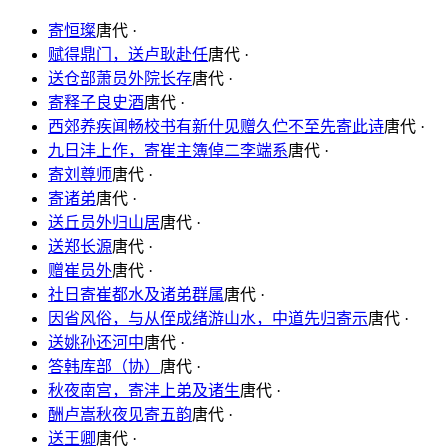
寄恒璨
唐代 ·
赋得鼎门，送卢耿赴任
唐代 ·
送仓部萧员外院长存
唐代 ·
寄释子良史酒
唐代 ·
西郊养疾闻畅校书有新什见赠久伫不至先寄此诗
唐代 ·
九日沣上作，寄崔主簿倬二李端系
唐代 ·
寄刘尊师
唐代 ·
寄诸弟
唐代 ·
送丘员外归山居
唐代 ·
送郑长源
唐代 ·
赠崔员外
唐代 ·
社日寄崔都水及诸弟群属
唐代 ·
因省风俗，与从侄成绪游山水，中道先归寄示
唐代 ·
送姚孙还河中
唐代 ·
答韩库部（协）
唐代 ·
秋夜南宫，寄沣上弟及诸生
唐代 ·
酬卢嵩秋夜见寄五韵
唐代 ·
送王卿
唐代 ·