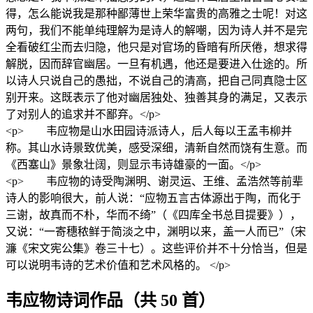
得，怎么能说我是那种鄙薄世上荣华富贵的高雅之士呢！对这
两句，我们不能单纯理解为是诗人的解嘲，因为诗人并不是完
全看破红尘而去归隐，他只是对官场的昏暗有所厌倦，想求得
解脱，因而辞官幽居。一旦有机遇，他还是要进入仕途的。所
以诗人只说自己的愚拙，不说自己的清高，把自己同真隐士区
别开来。这既表示了他对幽居独处、独善其身的满足，又表示
了对别人的追求并不鄙弃。</p>
<p> 韦应物是山水田园诗派诗人，后人每以王孟韦柳并
称。其山水诗景致优美，感受深细，清新自然而饶有生意。而
《西塞山》景象壮阔，则显示韦诗雄豪的一面。</p>
<p> 韦应物的诗受陶渊明、谢灵运、王维、孟浩然等前辈
诗人的影响很大，前人说：“应物五言古体源出于陶，而化于
三谢，故真而不朴，华而不绮”（《四库全书总目提要》），
又说：“一寄穗秾鲜于简淡之中，渊明以来，盖一人而已”（宋
濂《宋文宪公集》卷三十七）。这些评价并不十分恰当，但是
可以说明韦诗的艺术价值和艺术风格的。 </p>
韦应物诗词作品（共 50 首）