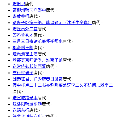
赠旧识
唐代 ·
寄柳州韩司户郎中
唐代 ·
寄黄尊师
唐代 ·
览褒子卧病一绝，聊以题示（沈氏生全真）
唐代 ·
赠丘员外二首
唐代 ·
答冯鲁秀才
唐代 ·
三月三日寄诸弟兼怀崔都水
唐代 ·
郡斋赠王卿
唐代 ·
送渑池崔主簿
唐代 ·
登郡寄京师诸季、淮南子弟
唐代 ·
送常侍御却使西蕃
唐代 ·
雪行寄褒子
唐代 ·
酬秦征君、徐少府春日见寄
唐代 ·
假中枉卢二十二书亦称卧疾兼讶李二久不访问…戏李二
唐代 ·
送宣城路录事
唐代 ·
送洛阳韩丞东游
唐代 ·
送端东行
唐代 ·
答裴丞说归京所献
唐代 ·