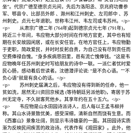
坐”。代宗广德至德宗贞元间，先后为洛阳丞、京兆府功曹参
军、鄂县令、比部员外郎 、滁州和江州刺史、左司郎中 、苏
州刺史。贞元七年退职。世称韦江州、韦左司或韦苏州。</p>
<p> 从肃宗广德二年 (764年)起到德宗贞元七年 (791年)，
将近三十年间，韦应物大部分时间在作地方官吏，其中也有短
期在长安故园闲居，或在长安任官。在地方官任上，韦应物勤
于吏职，简政爱民，并时时反躬自责，为自己没有尽到贡任而
空费俸禄自愧。"身多疾病思田里，邑有流亡愧俸钱。”这是韦
应物晚年任苏州刺史时写给朋友的诗中一联。一派仁者忧时爱
民心肠，感动着后世读者。沈德潜评论说: “是不负心语。”"不
负心语"就是有良心的话。</p>
<p> 苏州刺史届满之后，韦应物没有得到新的任命，他一
贫如洗，居然无川资回京候选 (等待朝廷另派他职)，寄居于苏
州无定寺，不久就客死他乡。其享年约在五十五六。</p>
<p> 韦应物是山水田园诗派诗人，后人每以王孟韦柳并
称。其山水诗景致优美，感受深细，清新自然而饶有生意。而
《西塞山》景象壮阔，则显示韦诗雄豪的一面。其田园诗实质
渐为反映民间疾苦的政治诗。代表作有《观田家》。此外，他