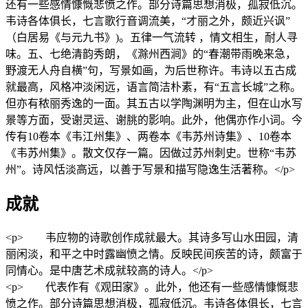
还有一些感情慷慨悲愤之作。部分诗篇思想消极，孤寂低沉。
韦诗各体俱长，七言歌行音调流美，“才丽之外，颇近兴讽”
（白居易《与元九书》)。五律一气流转 ，情文相生，耐人寻
味。五、七绝清韵秀朗，《滁州西涧》的“春潮带雨晚来急，
野渡无人舟自横”句，写景如画，为后世称许。韦诗以五古成
就最高，风格冲淡闲远，语言简洁朴素，有“五言长城”之称。
但亦有秾丽秀逸的一面。其五古以学陶渊明为主，但在山水写
景等方面，受谢灵运、谢朓的影响。此外，他偶亦作小词。今
传有10卷本《韦江州集》、两卷本《韦苏州诗集》、10卷本
《韦苏州集》。散文仅存一篇。因做过苏州刺史。世称“韦苏
州”。诗风恬淡高远，以善于写景和描写隐逸生活著称。</p>
成就
<p> 韦应物的诗歌创作成就最大。其诗多写山水田园，清
丽闲淡，和平之中时露幽愤之情。反映民间疾苦的诗，颇富于
同情心。是中唐艺术成就较高的诗人。</p>
<p> 代表作有《观田家》。此外，他还有一些感情慷慨悲
愤之作。部分诗篇思想消极，孤寂低沉。韦诗各体俱长，七言