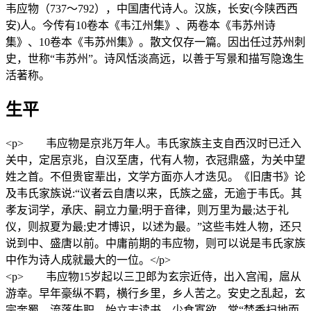
韦应物（737～792），中国唐代诗人。汉族，长安(今陕西西
安)人。今传有10卷本《韦江州集》、两卷本《韦苏州诗
集》、10卷本《韦苏州集》。散文仅存一篇。因出任过苏州刺
史，世称“韦苏州”。诗风恬淡高远，以善于写景和描写隐逸生
活著称。
生平
<p> 韦应物是京兆万年人。韦氏家族主支自西汉时已迁入
关中，定居京兆，自汉至唐，代有人物，衣冠鼎盛，为关中望
姓之首。不但贵宦辈出，文学方面亦人才迭见。《旧唐书》论
及韦氏家族说:“议者云自唐以来，氏族之盛，无逾于韦氏。其
孝友词学，承庆、嗣立力量;明于音律，则万里为最;达于礼
仪，则叔夏为最;史才博识，以述为最。”这些韦姓人物，还只
说到中、盛唐以前。中庸前期的韦应物，则可以说是韦氏家族
中作为诗人成就最大的一位。</p>
<p> 韦应物15岁起以三卫郎为玄宗近侍，出入宫闱，扈从
游幸。早年豪纵不羁，横行乡里，乡人苦之。安史之乱起，玄
宗奔蜀，流落失职，始立志读书，少食寡欲，常“焚香扫地而