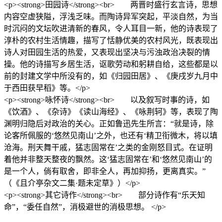
<p><strong>田园诗</strong><br> 两晋时盛行玄言诗，思想
内容空虚狭隘，浮浅乏味。而陶诗异军突起，平淡自然，为当
时沉闷的文坛吹进清新的春风，令人耳目一新，他的诗表现了
淳朴的农村生活情趣，描写了恬静优美的农村风光，既表现出
诗人对田园生活的热爱，又表现出坚决与污浊政治决裂的情
操。他的诗描写乡居生活，讴歌劳动和躬耕自给，这些都是以
前的封建文学中所没有的，如《归园田居》、《庚戌岁九月中
于西田获早稻》等。</p>
<p><strong>咏怀诗</strong><br> 以及叙写时事的诗，如
《饮酒》、《杂诗》《读山海经》、《咏荆轲》等，表现了陶
渊明归隐后对政治的关心。正如鲁迅先生所言：“就是诗，除
论客所佩服的‘悠然见南山’之外，也还有‘精卫衔微木，将以填
沧海。刑天舞干戚，猛志固常在’之类的金刚怒目式。在证明
着他并非整天整夜的飘然。这‘猛志固常在’和‘悠然见南山’的
是一个人，倘有取舍，即非全人，再加抑扬，更离真实。”
（《且介亭杂文二集·题未定草》）</p>
<p><strong>其它诗作</strong><br> 部分诗作有“乐天知
命”，“委任自然”，消极避世的消极思想。 </p>