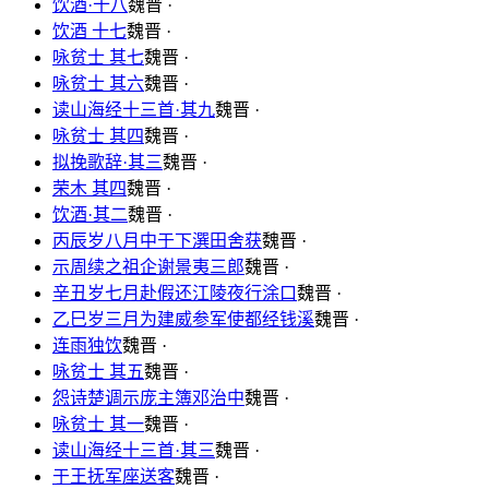
饮酒·十八
魏晋 ·
饮酒 十七
魏晋 ·
咏贫士 其七
魏晋 ·
咏贫士 其六
魏晋 ·
读山海经十三首·其九
魏晋 ·
咏贫士 其四
魏晋 ·
拟挽歌辞·其三
魏晋 ·
荣木 其四
魏晋 ·
饮酒·其二
魏晋 ·
丙辰岁八月中于下潠田舍获
魏晋 ·
示周续之祖企谢景夷三郎
魏晋 ·
辛丑岁七月赴假还江陵夜行涂口
魏晋 ·
乙巳岁三月为建威参军使都经钱溪
魏晋 ·
连雨独饮
魏晋 ·
咏贫士 其五
魏晋 ·
怨诗楚调示庞主簿邓治中
魏晋 ·
咏贫士 其一
魏晋 ·
读山海经十三首·其三
魏晋 ·
于王抚军座送客
魏晋 ·