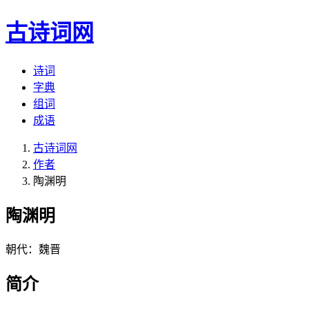
古诗词网
诗词
字典
组词
成语
古诗词网
作者
陶渊明
陶渊明
朝代：魏晋
简介