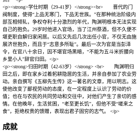
<p><strong>学仕时期（29-41岁）</strong><br> 晋代的门
阀制度，使得“上品无寒门，下品无世族。”在那种统治阶级内
部互相倾轧，争权夺利十分激烈的年代，陶渊明根本无法实现
自己的抱负。29岁时他进入官场，当了江州祭酒，但不久便不
堪吏职自解归家闲居。以后又先后几次出任小官，不仅无由施
展济世抱负，而且于“志意多所耻”。最后一次为官是当彭泽
令，在官八十余日，因不堪官场黑暗，“不能为五斗米折腰向
乡里小人”辞官归田。</p>
<p><strong>归田时期（42-63岁）</strong> <br> 陶渊明归
田之后，即在家乡过着躬耕隐居的生活，并亲自参加了农业劳
动。亲自撰写《五柳先生传》这一著名的文章，用以明志。这
使他改变了鄙视劳动的态度，在一定程度上认识了劳动的价
值；也在与农民的共同劳动和交往中，对他们产生了亲切的感
情。在他晚年，生活贫困，“老至更长饥”，但他不受“嗟来之
食”，拒绝权贵的馈赠，表现出君子固穷的志气。 </p>
成就