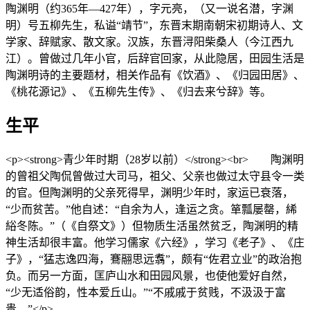
陶渊明（约365年—427年），字元亮，（又一说名潜，字渊
明）号五柳先生，私谥“靖节”，东晋末期南朝宋初期诗人、文
学家、辞赋家、散文家。汉族，东晋浔阳柴桑人（今江西九
江）。曾做过几年小官，后辞官回家，从此隐居，田园生活是
陶渊明诗的主要题材，相关作品有《饮酒》、《归园田居》、
《桃花源记》、《五柳先生传》、《归去来兮辞》等。
生平
<p><strong>青少年时期（28岁以前）</strong><br> 陶渊明
的曾祖父陶侃曾做过大司马，祖父、父亲也做过太守县令一类
的官。但陶渊明的父亲死得早，渊明少年时，家运已衰落，
“少而贫苦。”他自述：“自余为人，逢运之贪。箪瓢屡罄，絺
綌冬陈。”（《自祭文》）但物质生活虽然贫乏，陶渊明的精
神生活却很丰富。他学习儒家《六经》，学习《老子》、《庄
子》，“猛志逸四海，鶱翮思远翥”，颇有“佐君立业”的政治抱
负。而另一方面，匡庐山水和田园风景，也使他爱好自然，
“少无适俗韵，性本爱丘山。”“不戚戚于贫贱，不汲汲于富
贵。”</p>